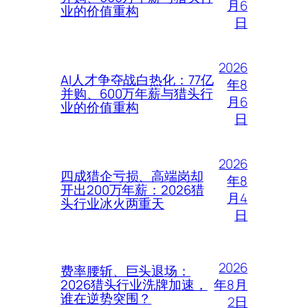
月6
业的价值重构
日
2026
AI人才争夺战白热化：77亿
年8
并购、600万年薪与猎头行
月6
业的价值重构
日
2026
四成猎企亏损、高端岗却
年8
开出200万年薪：2026猎
月4
头行业冰火两重天
日
2026
费率腰斩、巨头退场：
年8月
2026猎头行业洗牌加速，
谁在逆势突围？
2日