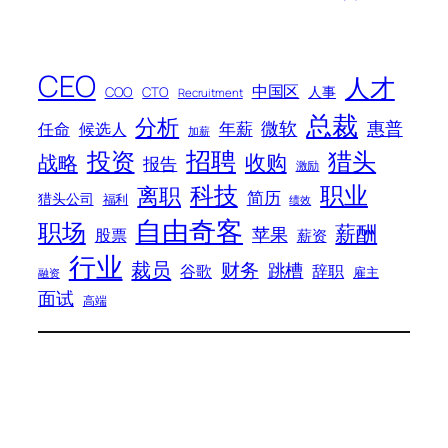
CEO
人才
中国区
人事
COO
CTO
Recruitment
总裁
分析
微软
惠普
年薪
任命
候选人
加薪
招聘
投资
猎头
战略
收购
报告
激励
科技
职业
离职
简历
猎头公司
福利
绩效
自由奇客
职场
薪酬
苹果
股票
薪资
行业
裁员
财务
跳槽
谷歌
辞职
雇主
融资
面试
高端