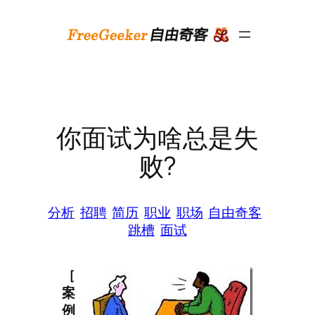
跳
至
内
容
你面试为啥总是失
败?
分析
招聘
简历
职业
职场
自由奇客
跳槽
面试
［
案
例