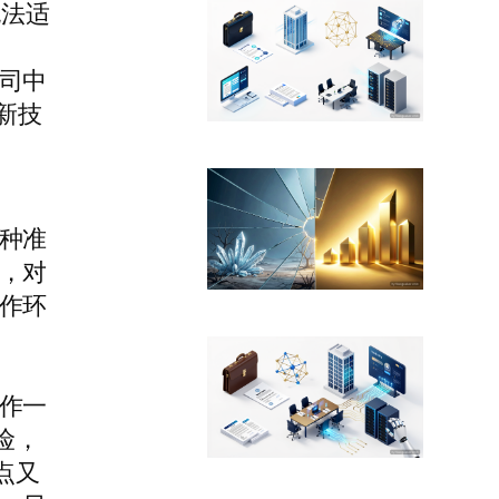
无法适
司中
新技
种准
，对
作环
作一
险，
点又