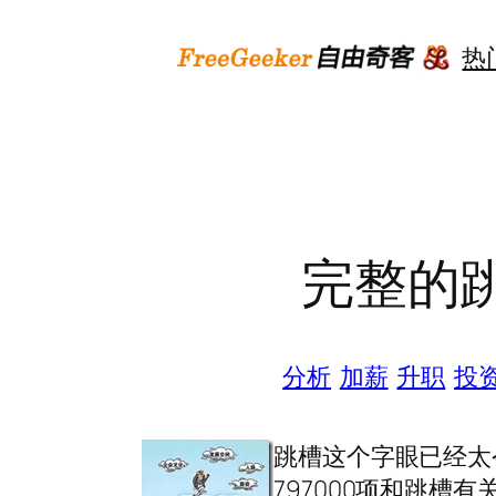
跳
至
热
内
容
完整的
分析
加薪
升职
投
跳槽这个字眼已经太令
797000项和跳槽