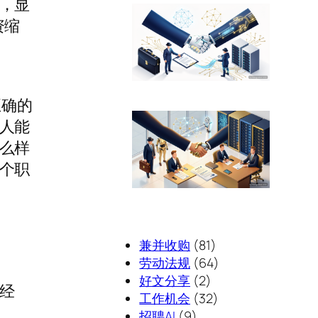
，显
资缩
正确的
人能
么样
个职
兼并收购
(81)
劳动法规
(64)
好文分享
(2)
经
工作机会
(32)
招聘AI
(9)