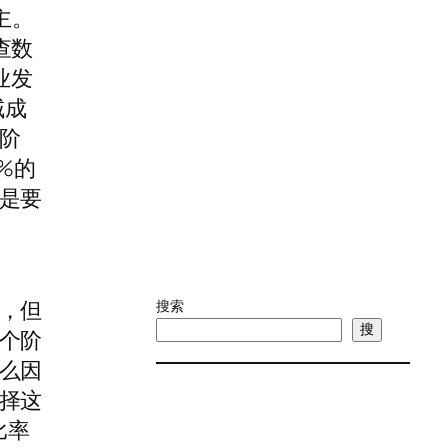
主。
查数
业发
域成
阶
%的
是要
，但
搜索
搜
个阶
么因
择这
比率