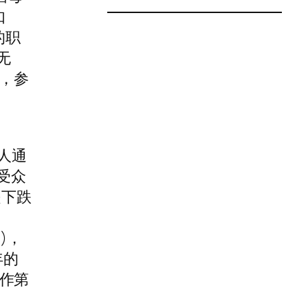
如
的职
无
，参
人通
受众
是下跌
)，
年的
作第