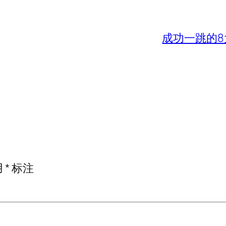
成功一跳的8
用
*
标注