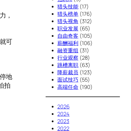
猎头技能
(17)
猎头榜单
(176)
力，
猎头视角
(312)
职业发展
(65)
自由奇客
(105)
就可
薪酬福利
(106)
融资重组
(31)
行业观察
(28)
跳槽离职
(63)
降薪裁员
(123)
停地
面试技巧
(55)
拍拍
高端任命
(190)
2026
2024
2023
2022