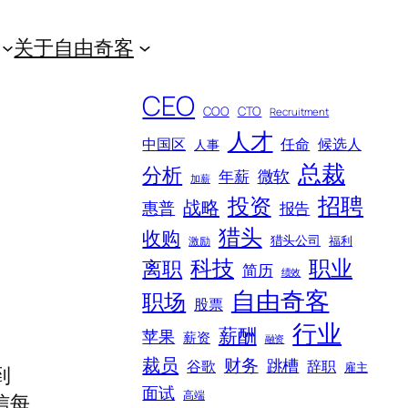
关于自由奇客
CEO
COO
CTO
Recruitment
人才
中国区
任命
候选人
人事
总裁
分析
微软
年薪
加薪
招聘
投资
战略
惠普
报告
猎头
收购
猎头公司
福利
激励
科技
职业
离职
简历
绩效
自由奇客
职场
股票
行业
薪酬
苹果
薪资
融资
裁员
财务
跳槽
谷歌
辞职
雇主
到
面试
高端
信每