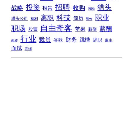
招聘
投资
猎头
战略
收购
报告
激励
科技
职业
离职
简历
猎头公司
福利
绩效
自由奇客
职场
薪酬
苹果
股票
薪资
行业
裁员
财务
跳槽
谷歌
辞职
雇主
融资
面试
高端