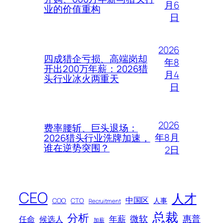
月6
业的价值重构
日
2026
四成猎企亏损、高端岗却
年8
开出200万年薪：2026猎
月4
头行业冰火两重天
日
2026
费率腰斩、巨头退场：
年8月
2026猎头行业洗牌加速，
谁在逆势突围？
2日
CEO
人才
中国区
人事
COO
CTO
Recruitment
总裁
分析
微软
惠普
年薪
任命
候选人
加薪