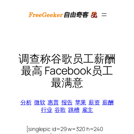
跳
至
内
容
调查称谷歌员工薪酬
最高 Facebook员工
最满意
分析
微软
惠普
报告
苹果
薪资
薪酬
行业
谷歌
跳槽
雇主
[singlepic id=29 w=320 h=240