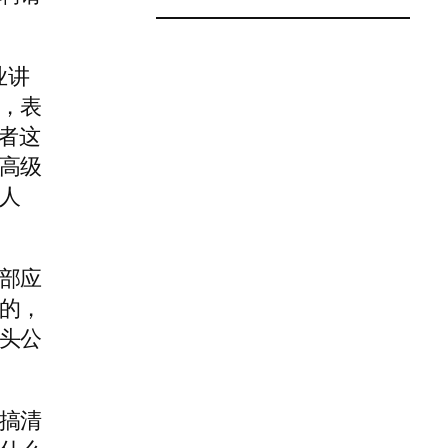
业讲
，表
或者这
高级
人
部应
的，
头公
搞清