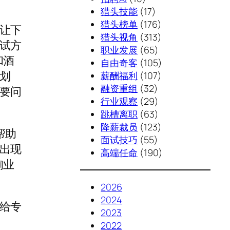
猎头技能
(17)
猎头榜单
(176)
让下
猎头视角
(313)
试方
职业发展
(65)
和酒
自由奇客
(105)
划
薪酬福利
(107)
融资重组
(32)
要问
行业观察
(29)
跳槽离职
(63)
降薪裁员
(123)
帮助
面试技巧
(55)
出现
高端任命
(190)
询业
2026
2024
给专
2023
2022