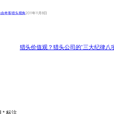
自由奇客
猎头视角
2011年11月8日
猎头价值观？猎头公司的“三大纪律八项
用
*
标注