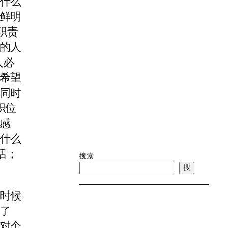
什么
鲜明
职责
的人
人必
希望
同时
职位
感
什么
话；
搜索
搜
时候
了
对个