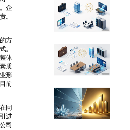
。企
责。
的方
式。
整体
素质
业形
目前
在同
引进
公司