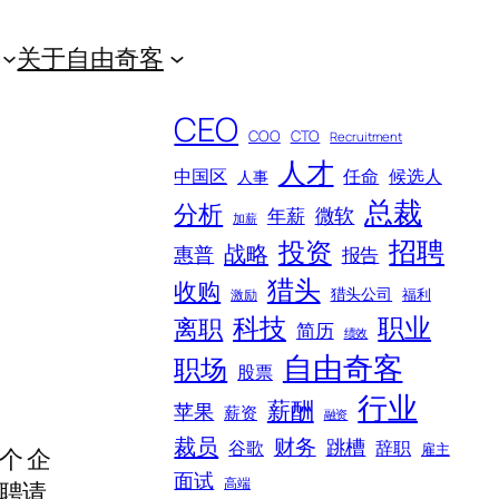
关于自由奇客
CEO
COO
CTO
Recruitment
人才
中国区
任命
候选人
人事
总裁
分析
微软
年薪
加薪
招聘
投资
战略
惠普
报告
猎头
收购
猎头公司
福利
激励
科技
职业
离职
简历
绩效
自由奇客
职场
股票
行业
薪酬
苹果
薪资
融资
裁员
财务
跳槽
谷歌
辞职
雇主
个 企
面试
高端
聘请