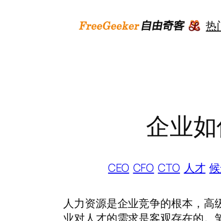
跳
至
热
内
容
企业如
CEO
CFO
CTO
人才
候
人力资源是企业竞争的根本，高
业对人才的需求是客观存在的。