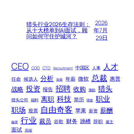
2026
猎头行业2026生存法则：
年7月
从十大榜单到AI面试，顾
问如何守住护城河？
29日
CEO
人才
中国区
人事
COO
CTO
Recruitment
总裁
分析
微软
惠普
年薪
任命
候选人
加薪
招聘
投资
猎头
战略
收购
报告
激励
科技
职业
离职
简历
猎头公司
福利
绩效
自由奇客
职场
薪酬
苹果
股票
薪资
行业
裁员
财务
跳槽
谷歌
辞职
雇主
融资
面试
高端