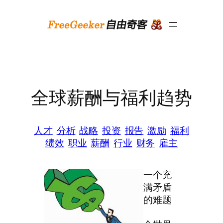
跳
至
内
容
全球薪酬与福利趋势
人才
分析
战略
投资
报告
激励
福利
绩效
职业
薪酬
行业
财务
雇主
一个充
满矛盾
的难题