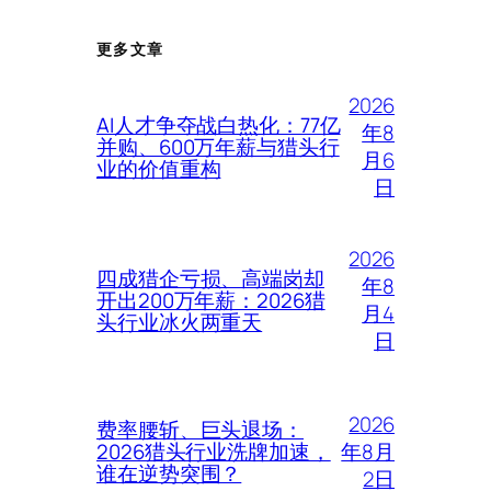
更多文章
2026
AI人才争夺战白热化：77亿
年8
并购、600万年薪与猎头行
月6
业的价值重构
日
2026
四成猎企亏损、高端岗却
年8
开出200万年薪：2026猎
月4
头行业冰火两重天
日
2026
费率腰斩、巨头退场：
年8月
2026猎头行业洗牌加速，
谁在逆势突围？
2日