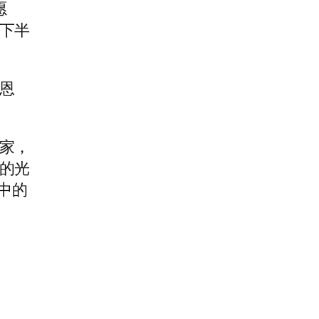
愿
下半
恩
家，
的光
中的