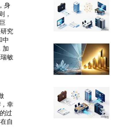
，身
则，
巨
理研究
京和中
，加
张瑞敏
做
牌，幸
的过
押在自