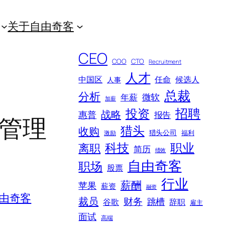
关于自由奇客
CEO
COO
CTO
Recruitment
人才
中国区
任命
候选人
人事
总裁
分析
微软
年薪
加薪
招聘
投资
战略
惠普
报告
代管理
猎头
收购
猎头公司
福利
激励
科技
职业
离职
简历
绩效
自由奇客
职场
股票
行业
薪酬
苹果
薪资
融资
由奇客
裁员
财务
跳槽
谷歌
辞职
雇主
面试
高端