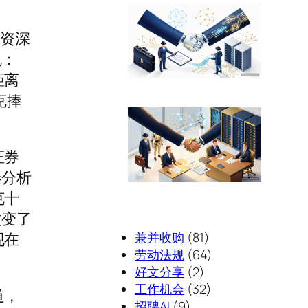
位资深
说：
距离
克捧
证券
券分析
克十
改变了
现在
兼并收购
(81)
劳动法规
(64)
。
好文分享
(2)
工作机会
(32)
道，
招聘AI
(9)