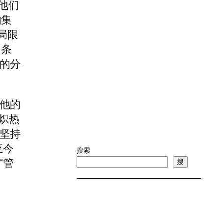
他们
的集
局限
、条
的分
他的
炽热
坚持
至今
搜索
“管
搜
。