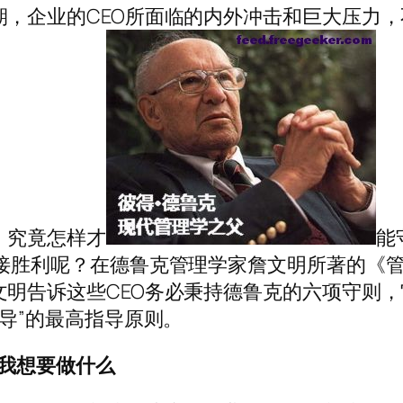
，企业的CEO所面临的内外冲击和巨大压力，
，究竟怎样才
能
迎接胜利呢？在德鲁克管理学家詹文明所著的《
明告诉这些CEO务必秉持德鲁克的六项守则，
领导”的最高指导原则。
我想要做什么