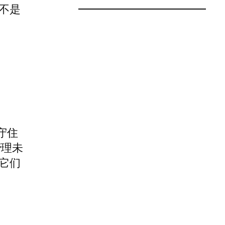
不是
守住
管理未
它们