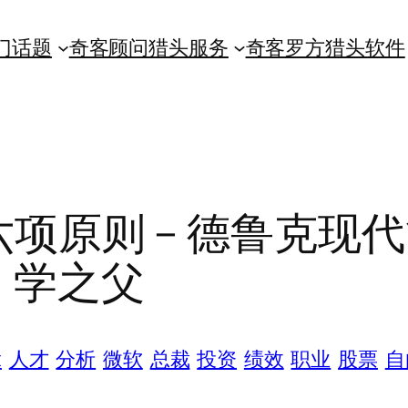
门话题
奇客顾问猎头服务
奇客罗方猎头软件
六项原则 – 德鲁克现
学之父
t
人才
分析
微软
总裁
投资
绩效
职业
股票
自