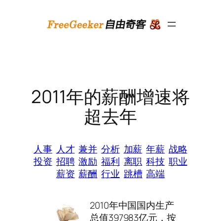
跳
至
内
容
2011年的薪酬增速将
超去年
人事
人才
兼并
分析
加薪
年薪
战略
投资
招聘
激励
福利
离职
科技
职业
薪资
薪酬
行业
跳槽
高端
2010年中国国内生产
总值397983亿元，按