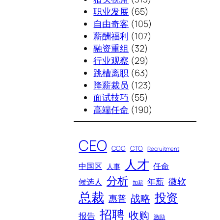
职业发展
(65)
自由奇客
(105)
薪酬福利
(107)
融资重组
(32)
行业观察
(29)
跳槽离职
(63)
降薪裁员
(123)
面试技巧
(55)
高端任命
(190)
CEO
COO
CTO
Recruitment
人才
中国区
任命
人事
分析
微软
年薪
候选人
加薪
总裁
投资
战略
惠普
招聘
收购
报告
激励