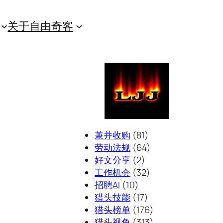
关于自由奇客
兼并收购
(81)
劳动法规
(64)
好文分享
(2)
工作机会
(32)
招聘AI
(10)
猎头技能
(17)
猎头榜单
(176)
猎头视角
(313)