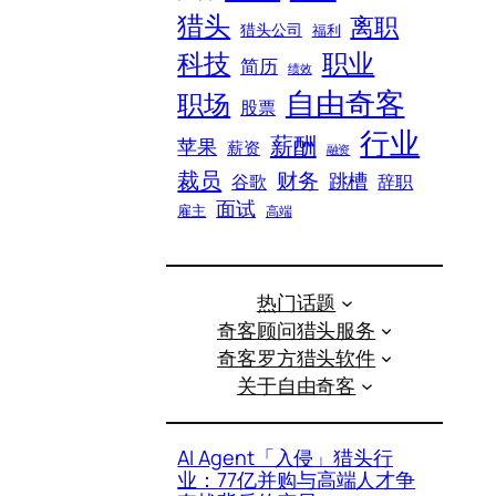
猎头
离职
猎头公司
福利
科技
职业
简历
绩效
自由奇客
职场
股票
行业
薪酬
苹果
薪资
融资
裁员
财务
跳槽
谷歌
辞职
面试
雇主
高端
热门话题
奇客顾问猎头服务
奇客罗方猎头软件
关于自由奇客
AI Agent「入侵」猎头行
业：77亿并购与高端人才争