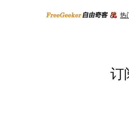
跳
至
热
内
容
订