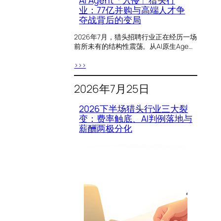
AI Agent「入侵」猎头行
业：77亿并购与高端人才争
夺战背后的变局
2026年7月，猎头招聘行业正在经历一场
前所未有的结构性震荡。从AI原生Age…
>>>
2026年7月25日
2026下半场猎头行业三大裂
变：费率触底、AI判例落地与
薪酬两极分化