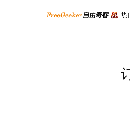
跳
至
热
内
容