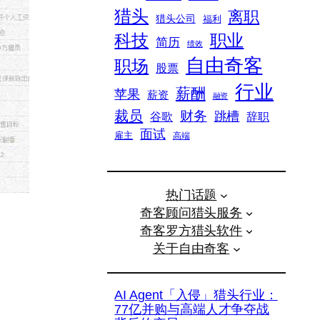
猎头
离职
猎头公司
福利
科技
职业
简历
绩效
自由奇客
职场
股票
行业
薪酬
苹果
薪资
融资
裁员
财务
跳槽
谷歌
辞职
面试
雇主
高端
热门话题
奇客顾问猎头服务
奇客罗方猎头软件
关于自由奇客
AI Agent「入侵」猎头行业：
77亿并购与高端人才争夺战