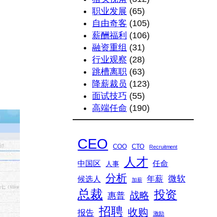
职业发展
(65)
自由奇客
(105)
薪酬福利
(106)
融资重组
(31)
行业观察
(28)
跳槽离职
(63)
降薪裁员
(123)
面试技巧
(55)
高端任命
(190)
CEO
COO
CTO
Recruitment
人才
中国区
任命
人事
分析
微软
年薪
候选人
加薪
总裁
投资
战略
惠普
招聘
收购
报告
激励