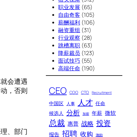
职业发展
(65)
自由奇客
(105)
薪酬福利
(106)
融资重组
(31)
行业观察
(28)
跳槽离职
(63)
降薪裁员
(123)
面试技巧
(55)
高端任命
(190)
你就会遭遇
CEO
要动，否则
COO
CTO
Recruitment
人才
中国区
任命
人事
分析
微软
年薪
候选人
加薪
总裁
投资
战略
惠普
经理、部门
招聘
收购
报告
激励