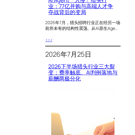
AI Agent「入侵」猎头行
业：77亿并购与高端人才争
夺战背后的变局
2026年7月，猎头招聘行业正在经历一场
前所未有的结构性震荡。从AI原生Age…
>>>
2026年7月25日
2026下半场猎头行业三大裂
变：费率触底、AI判例落地与
薪酬两极分化