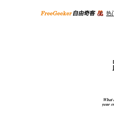
跳
至
热
内
容