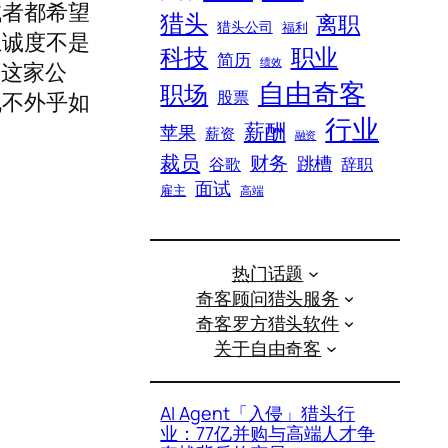
试者都希望
猎头
离职
猎头公司
福利
忠诚度不是
科技
职业
简历
绩效
可这家公
自由奇客
职场
股票
机不外乎如
行业
薪酬
苹果
薪资
融资
裁员
财务
跳槽
谷歌
辞职
面试
雇主
高端
热门话题
奇客顾问猎头服务
奇客罗方猎头软件
关于自由奇客
AI Agent「入侵」猎头行
业：77亿并购与高端人才争