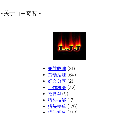
关于自由奇客
兼并收购
(81)
劳动法规
(64)
好文分享
(2)
工作机会
(32)
招聘AI
(9)
猎头技能
(17)
猎头榜单
(176)
猎头视角
(312)