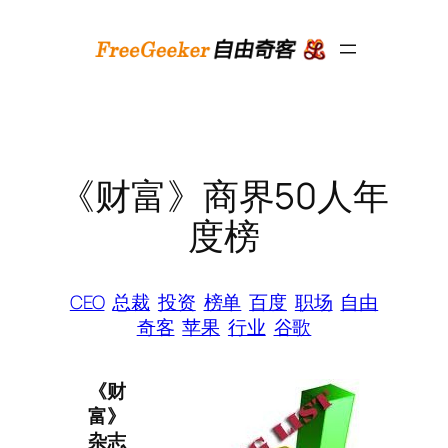
跳
至
内
容
《财富》商界50人年
度榜
CEO
总裁
投资
榜单
百度
职场
自由
奇客
苹果
行业
谷歌
《财
富》
杂志