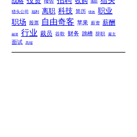
战略
收购
报告
激励
科技
职业
离职
简历
猎头公司
福利
绩效
自由奇客
职场
薪酬
苹果
股票
薪资
行业
裁员
财务
跳槽
谷歌
辞职
雇主
融资
面试
高端