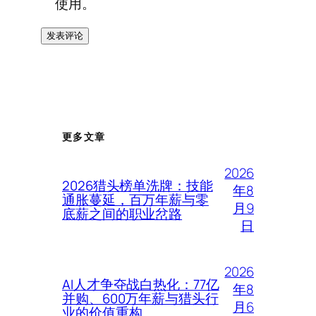
使用。
更多文章
2026
2026猎头榜单洗牌：技能
年8
通胀蔓延，百万年薪与零
月9
底薪之间的职业岔路
日
2026
AI人才争夺战白热化：77亿
年8
并购、600万年薪与猎头行
月6
业的价值重构