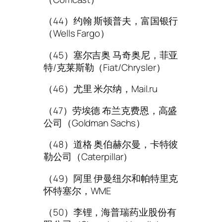
（44）约翰 斯顿普夫，富国银行
（Wells Fargo）
（45）塞尔吉奥 马奇奥尼，菲亚
特/克莱斯勒（Fiat/Chrysler）
（46）尤里 米尔纳，Mail.ru
（47）劳埃德 布兰克费恩，高盛
公司（Goldman Sachs）
（48）道格 奥伯赫尔曼，卡特彼
勒公司（Caterpillar）
（49）阿里 伊曼纽尔和帕特里克
怀特塞尔，WME
（50）李锂，海普瑞药业股份有