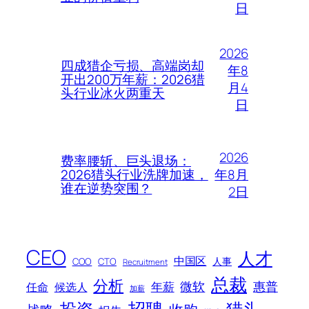
日
2026
四成猎企亏损、高端岗却
年8
开出200万年薪：2026猎
月4
头行业冰火两重天
日
2026
费率腰斩、巨头退场：
年8月
2026猎头行业洗牌加速，
谁在逆势突围？
2日
CEO
人才
中国区
人事
COO
CTO
Recruitment
总裁
分析
微软
惠普
年薪
任命
候选人
加薪
招聘
投资
猎头