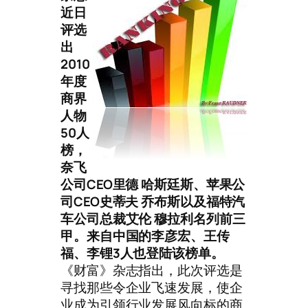
近日
评选
出
2010
年度
商界
人物
50人
榜，
奈飞
公司CEO里德 哈斯廷斯、苹果公
司CEO史蒂夫 乔布斯以及福特汽
车公司总裁艾伦 穆拉利名列前三
甲。来自中国的李彦宏、王传
福、李锂3人也登陆该榜单。
《财富》杂志指出，此次评选是
寻找那些令企业飞速发展，使企
业成为引领行业发展风向标的商