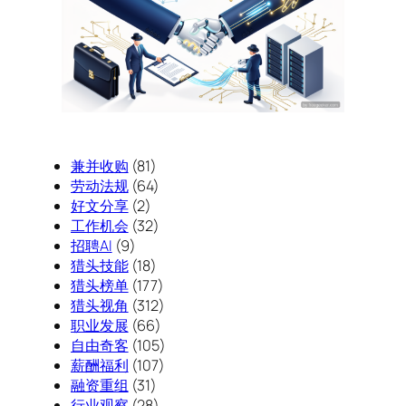
兼并收购
(81)
劳动法规
(64)
好文分享
(2)
工作机会
(32)
招聘AI
(9)
猎头技能
(18)
猎头榜单
(177)
猎头视角
(312)
职业发展
(66)
自由奇客
(105)
薪酬福利
(107)
融资重组
(31)
行业观察
(28)