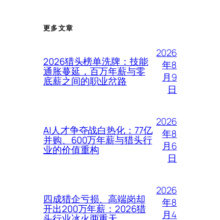
更多文章
2026
2026猎头榜单洗牌：技能
年8
通胀蔓延，百万年薪与零
月9
底薪之间的职业岔路
日
2026
AI人才争夺战白热化：77亿
年8
并购、600万年薪与猎头行
月6
业的价值重构
日
2026
四成猎企亏损、高端岗却
年8
开出200万年薪：2026猎
月4
头行业冰火两重天