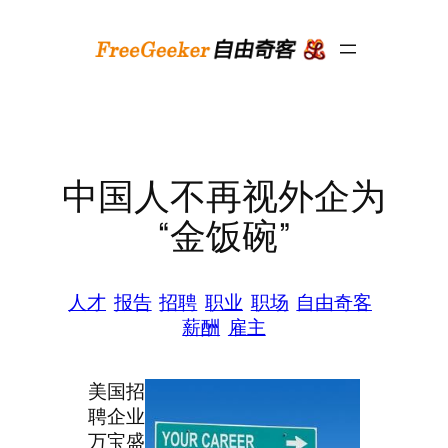
跳
至
内
容
中国人不再视外企为
“金饭碗”
人才
报告
招聘
职业
职场
自由奇客
薪酬
雇主
美国招
聘企业
万宝盛