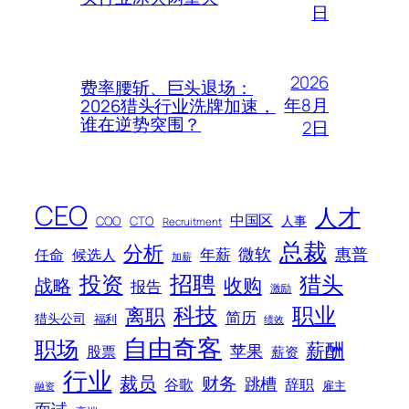
日
2026
费率腰斩、巨头退场：
年8月
2026猎头行业洗牌加速，
谁在逆势突围？
2日
CEO
人才
中国区
人事
COO
CTO
Recruitment
总裁
分析
微软
惠普
年薪
任命
候选人
加薪
招聘
投资
猎头
战略
收购
报告
激励
科技
职业
离职
简历
猎头公司
福利
绩效
自由奇客
职场
薪酬
苹果
股票
薪资
行业
裁员
财务
跳槽
谷歌
辞职
雇主
融资
面试