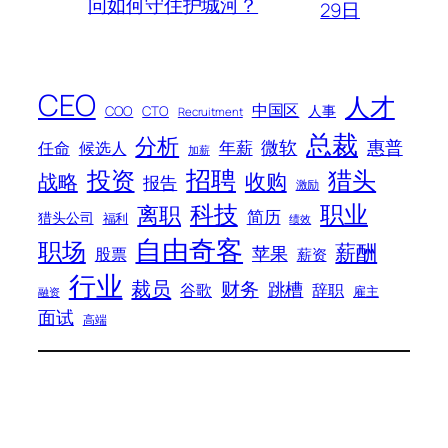
问如何守住护城河？
29日
CEO
人才
中国区
人事
COO
CTO
Recruitment
总裁
分析
微软
惠普
年薪
任命
候选人
加薪
招聘
投资
猎头
战略
收购
报告
激励
科技
职业
离职
简历
猎头公司
福利
绩效
自由奇客
职场
薪酬
苹果
股票
薪资
行业
裁员
财务
跳槽
谷歌
辞职
雇主
融资
面试
高端