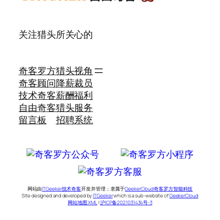
关注猎头所关心的
奇客罗方
猎头视角
奇客顾问
降薪裁员
技术奇客
薪酬福利
自由奇客
猎头服务
留言板
招聘系统
网站由
ITGeeker技术奇客
开发并管理；隶属于
GeekerCloud奇客罗方智能科技
Site designed and developed by
ITGeeker
which is a sub-website of
GeekerCloud
网站地图 XML
|
沪ICP备2021031434号-3