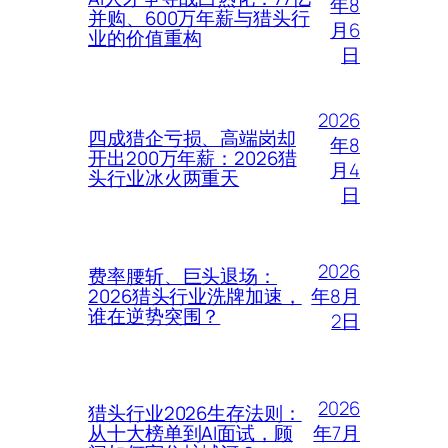
年8
并购、600万年薪与猎头行
月6
业的价值重构
日
2026
四成猎企亏损、高端岗却
年8
开出200万年薪：2026猎
月4
头行业冰火两重天
日
2026
费率腰斩、巨头退场：
年8月
2026猎头行业洗牌加速，
谁在逆势突围？
2日
2026
猎头行业2026生存法则：
年7月
从十大榜单到AI面试，顾