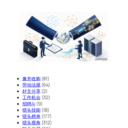
兼并收购
(81)
劳动法规
(64)
好文分享
(2)
工作机会
(32)
招聘AI
(9)
猎头技能
(18)
猎头榜单
(177)
猎头视角
(312)