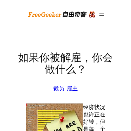
跳
至
内
容
如果你被解雇，你会
做什么？
裁员
雇主
经济状况
也许正在
好转，但
是每一个