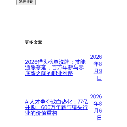
更多文章
2026
2026猎头榜单洗牌：技能
年8
通胀蔓延，百万年薪与零
月9
底薪之间的职业岔路
日
2026
AI人才争夺战白热化：77亿
年8
并购、600万年薪与猎头行
月6
业的价值重构
日