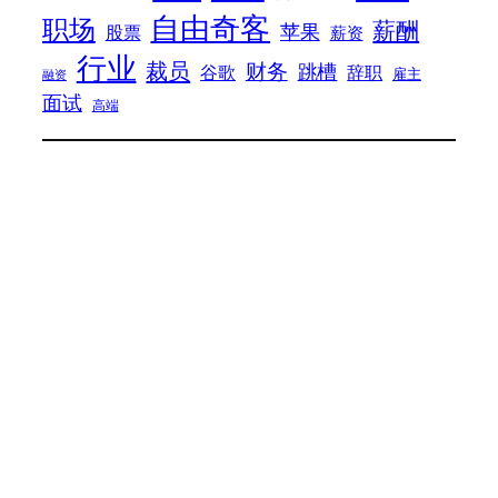
自由奇客
职场
薪酬
苹果
股票
薪资
行业
裁员
财务
跳槽
谷歌
辞职
雇主
融资
面试
高端