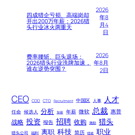
2026
四成猎企亏损、高端岗却
年8
开出200万年薪：2026猎
月4
头行业冰火两重天
日
2026
费率腰斩、巨头退场：
年8月
2026猎头行业洗牌加速，
谁在逆势突围？
2日
CEO
人才
中国区
人事
COO
CTO
Recruitment
总裁
分析
微软
惠普
年薪
任命
候选人
加薪
招聘
投资
猎头
战略
收购
报告
激励
科技
职业
离职
简历
猎头公司
福利
绩效