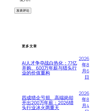
更多文章
2026
AI人才争夺战白热化：77亿
年8
并购、600万年薪与猎头行
月6
业的价值重构
日
2026
四成猎企亏损、高端岗却
年8
开出200万年薪：2026猎
月4
头行业冰火两重天