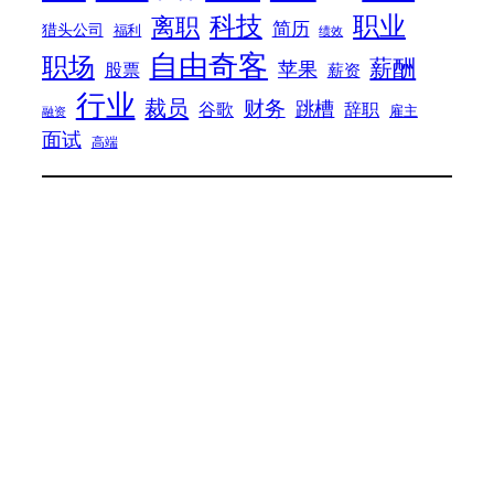
科技
职业
离职
简历
猎头公司
福利
绩效
自由奇客
职场
薪酬
苹果
股票
薪资
行业
裁员
财务
跳槽
谷歌
辞职
雇主
融资
面试
高端