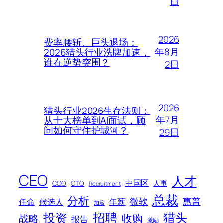
日
2026
费率腰斩、巨头退场：
年8月
2026猎头行业洗牌加速，
谁在逆势突围？
2日
2026
猎头行业2026生存法则：
年7月
从十大榜单到AI面试，顾
问如何守住护城河？
29日
CEO
人才
中国区
人事
COO
CTO
Recruitment
总裁
分析
微软
惠普
年薪
任命
候选人
加薪
招聘
投资
猎头
战略
收购
报告
激励