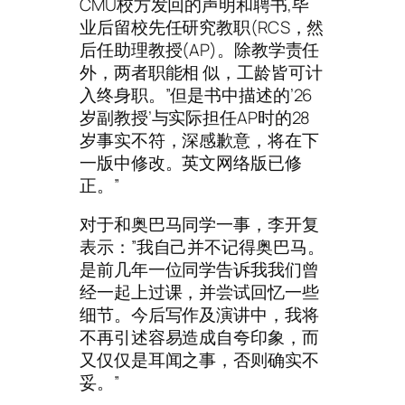
CMU校方发回的声明和聘书,毕
业后留校先任研究教职(RCS，然
后任助理教授(AP)。除教学责任
外，两者职能相 似，工龄皆可计
入终身职。”但是书中描述的’26
岁副教授’与实际担任AP时的28
岁事实不符，深感歉意，将在下
一版中修改。英文网络版已修
正。”
对于和奥巴马同学一事，李开复
表示：”我自己并不记得奥巴马。
是前几年一位同学告诉我我们曾
经一起上过课，并尝试回忆一些
细节。今后写作及演讲中，我将
不再引述容易造成自夸印象，而
又仅仅是耳闻之事，否则确实不
妥。”