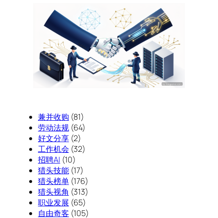
兼并收购
(81)
劳动法规
(64)
好文分享
(2)
工作机会
(32)
招聘AI
(10)
猎头技能
(17)
猎头榜单
(176)
猎头视角
(313)
职业发展
(65)
自由奇客
(105)