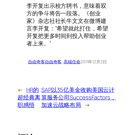
李开复出示校方聘书，意味着双
方的争斗将告一段落。《创业
家》杂志社社长牛文文在微博建
言李开复：”希望就此打住，希望
开复把更多时间到投入帮助创业
者上来。”
自由奇客
自由奇客
, 
高端任命
2011年12月2日
←
HR的
SAP以35亿美金收购美国云计
超经典离
算服务公司SuccessFactors，
职感悟
加速云战略布局
→