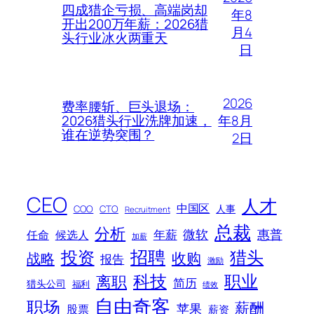
四成猎企亏损、高端岗却
年8
开出200万年薪：2026猎
月4
头行业冰火两重天
日
2026
费率腰斩、巨头退场：
年8月
2026猎头行业洗牌加速，
谁在逆势突围？
2日
CEO
人才
中国区
人事
COO
CTO
Recruitment
总裁
分析
微软
惠普
年薪
任命
候选人
加薪
招聘
投资
猎头
战略
收购
报告
激励
科技
职业
离职
简历
猎头公司
福利
绩效
自由奇客
职场
薪酬
苹果
股票
薪资