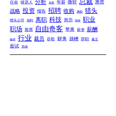
总裁
分析
微软
惠普
年薪
任命
候选人
加薪
招聘
投资
猎头
战略
收购
报告
激励
科技
职业
离职
简历
猎头公司
福利
绩效
自由奇客
职场
薪酬
苹果
股票
薪资
行业
裁员
财务
跳槽
谷歌
辞职
雇主
融资
面试
高端