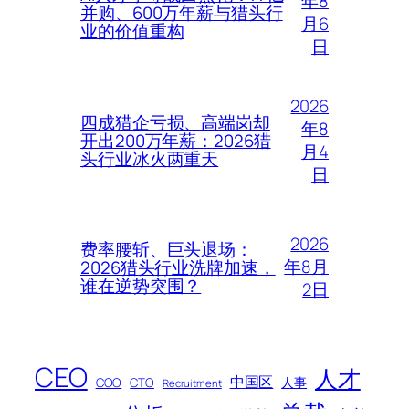
年8
并购、600万年薪与猎头行
月6
业的价值重构
日
2026
四成猎企亏损、高端岗却
年8
开出200万年薪：2026猎
月4
头行业冰火两重天
日
2026
费率腰斩、巨头退场：
年8月
2026猎头行业洗牌加速，
谁在逆势突围？
2日
CEO
人才
中国区
人事
COO
CTO
Recruitment