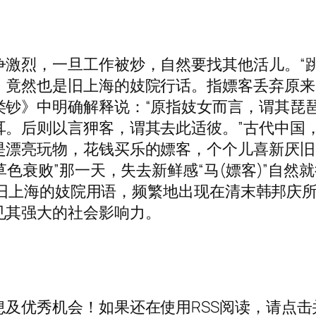
激烈，一旦工作被炒，自然要找其他活儿。“跳
，竟然也是旧上海的妓院行话。指嫖客丢弃原来
类钞》中明确解释说：“原指妓女而言，谓其琵
耳。后则以言狎客，谓其去此适彼。”古代中国
是漂亮玩物，花钱买乐的嫖客，个个儿喜新厌旧
草色衰败”那一天，失去新鲜感“马(嫖客)”自然
这些旧上海的妓院用语，频繁地出现在清末韩邦庆
见其强大的社会影响力。
及优秀机会！如果还在使用RSS阅读，请点击