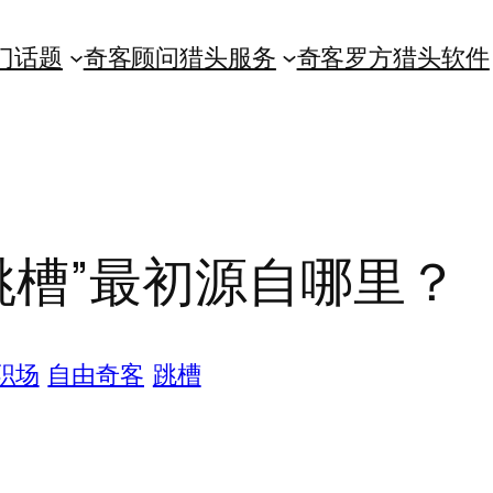
门话题
奇客顾问猎头服务
奇客罗方猎头软件
跳槽”最初源自哪里？
职场
自由奇客
跳槽