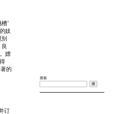
槽”
的妓
琶别
，良
。嫖
就得
所著的
搜索
搜
并订