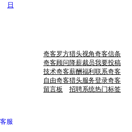
日
奇客罗方
猎头视角
奇客信条
奇客顾问
降薪裁员
我要投稿
技术奇客
薪酬福利
联系奇客
自由奇客
猎头服务
登录奇客
留言板
招聘系统
热门标签