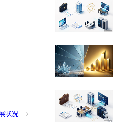
展状况
→