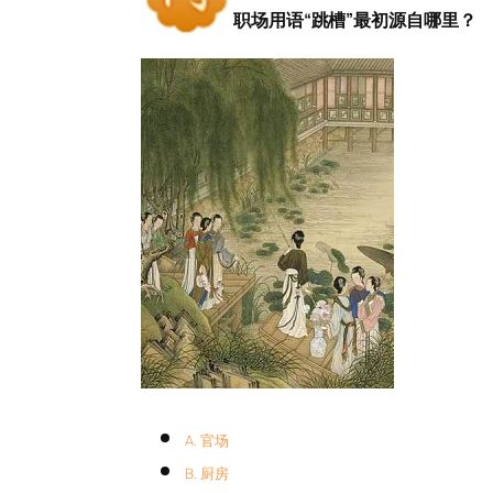
职场用语“跳槽”最初源自哪里？
A. 官场
B. 厨房