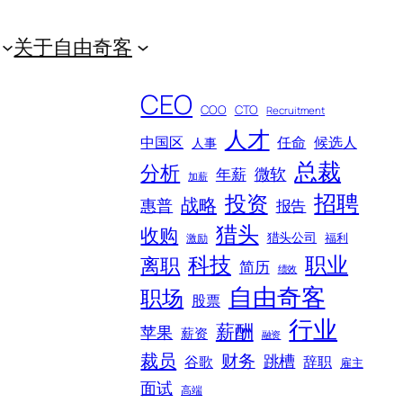
关于自由奇客
CEO
COO
CTO
Recruitment
人才
中国区
任命
候选人
人事
总裁
分析
微软
年薪
加薪
招聘
投资
战略
惠普
报告
猎头
收购
猎头公司
福利
激励
科技
职业
离职
简历
绩效
自由奇客
职场
股票
行业
薪酬
苹果
薪资
融资
裁员
财务
跳槽
谷歌
辞职
雇主
面试
高端