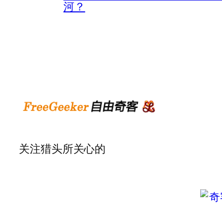
河？
关注猎头所关心的