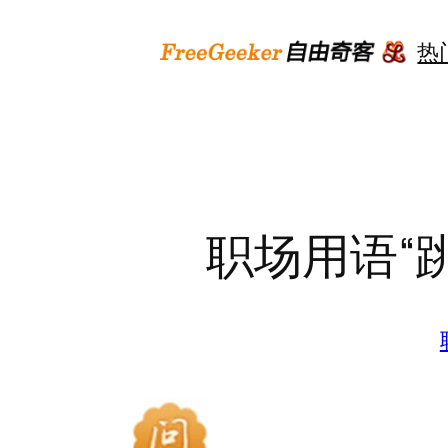
跳
至
热
内
容
职场用语“