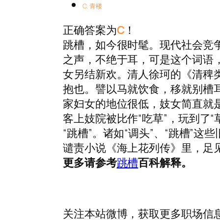
C. 青楼
正确答案为
C
！
跳槽，如今很时髦。现代社会竞争
之声，不绝于耳，可是这个词语
女另结新欢。清人徐珂的《清稗
抱也。譬以马就饮食，移就别槽
家妇女的地位很低，妓女简直就
客上妓院被比作“吃草”，玩到了“
“跳槽”。诸如“调头”、“跳槽”
谴责小说《海上花列传》里，足
更多请参考
跳槽
百科解释。
关注本站微博，获取更多职场信息