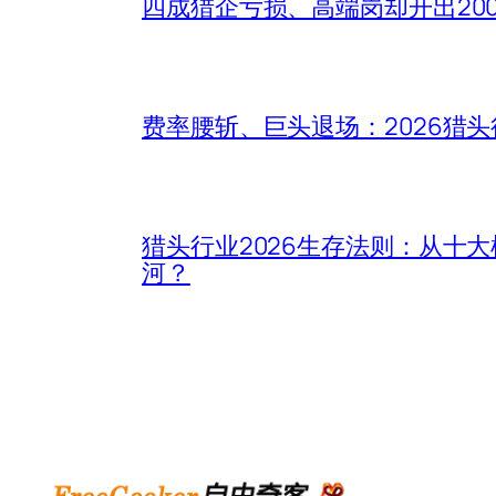
四成猎企亏损、高端岗却开出20
费率腰斩、巨头退场：2026猎
猎头行业2026生存法则：从十
河？