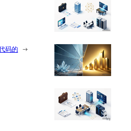
序代码的
→