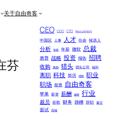
关于自由奇客
CEO
COO
CTO
Recruitment
人才
中国区
任命
候选人
人事
总裁
分析
微软
年薪
加薪
招聘
投资
战略
惠普
报告
或在芬
猎头
收购
猎头公司
福利
激励
科技
职业
离职
简历
绩效
自由奇客
职场
股票
行业
薪酬
苹果
薪资
融资
裁员
财务
跳槽
谷歌
辞职
雇主
面试
高端