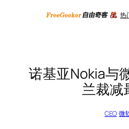
跳
至
热
内
容
诺基亚Nokia与微
兰裁减
CEO
微