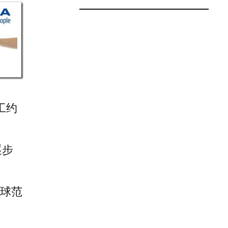
工约
逐步
全球范