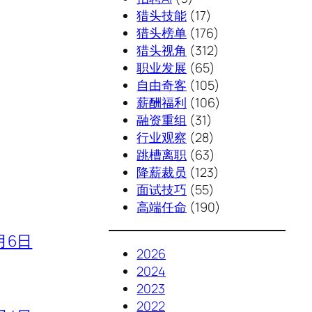
猎头技能
(17)
猎头榜单
(176)
猎头视角
(312)
职业发展
(65)
自由奇客
(105)
薪酬福利
(106)
融资重组
(31)
行业观察
(28)
跳槽离职
(63)
降薪裁员
(123)
面试技巧
(55)
高端任命
(190)
月6日
2026
2024
2023
2022