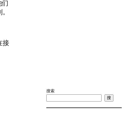
他们
划。
在接
搜索
搜