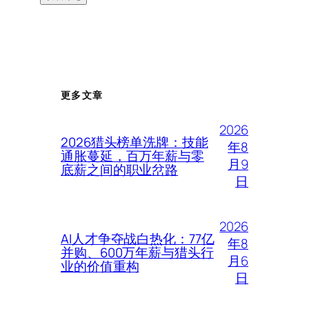
更多文章
2026
2026猎头榜单洗牌：技能
年8
通胀蔓延，百万年薪与零
月9
底薪之间的职业岔路
日
2026
AI人才争夺战白热化：77亿
年8
并购、600万年薪与猎头行
月6
业的价值重构
日