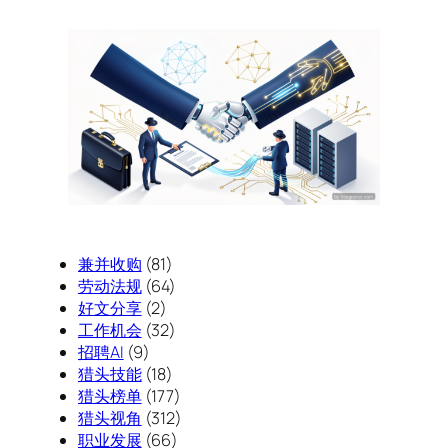
兼并收购
(81)
劳动法规
(64)
好文分享
(2)
工作机会
(32)
招聘AI
(9)
猎头技能
(18)
猎头榜单
(177)
猎头视角
(312)
职业发展
(66)