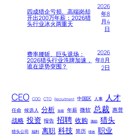
2026
四成猎企亏损、高端岗却
年8
开出200万年薪：2026猎
月4
头行业冰火两重天
日
2026
费率腰斩、巨头退场：
年8月
2026猎头行业洗牌加速，
谁在逆势突围？
2日
CEO
人才
中国区
人事
COO
CTO
Recruitment
总裁
分析
微软
惠普
年薪
任命
候选人
加薪
招聘
投资
猎头
战略
收购
报告
激励
科技
职业
离职
简历
猎头公司
福利
绩效