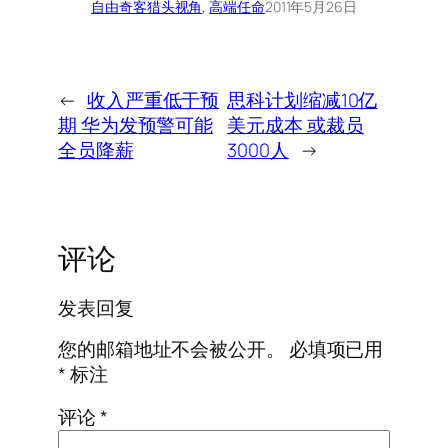
自由奇客
猎头视角
, 
高端任命
2011年5月26日
←
收入严重低于预
思科计划缩减10亿
期 华为发预警可能
美元成本 或裁员
全员降薪
3000人
→
评论
发表回复
您的邮箱地址不会被公开。
必填项已用
*
标注
评论
*