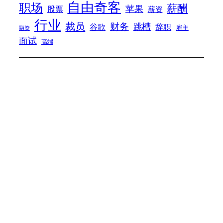
自由奇客
职场
薪酬
苹果
股票
薪资
行业
裁员
财务
跳槽
谷歌
辞职
雇主
融资
面试
高端