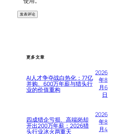
使用。
更多文章
2026
AI人才争夺战白热化：77亿
年8
并购、600万年薪与猎头行
月6
业的价值重构
日
2026
四成猎企亏损、高端岗却
年8
开出200万年薪：2026猎
月4
头行业冰火两重天