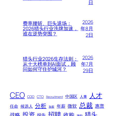
日
2026
费率腰斩、巨头退场：
年8月
2026猎头行业洗牌加速，
谁在逆势突围？
2日
2026
猎头行业2026生存法则：
年7月
从十大榜单到AI面试，顾
问如何守住护城河？
29日
CEO
人才
中国区
人事
COO
CTO
Recruitment
总裁
分析
微软
惠普
年薪
任命
候选人
加薪
招聘
投资
猎头
战略
收购
报告
激励