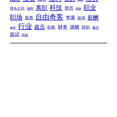
科技
职业
离职
简历
猎头公司
福利
绩效
自由奇客
职场
薪酬
苹果
股票
薪资
行业
裁员
财务
跳槽
谷歌
辞职
雇主
融资
面试
高端