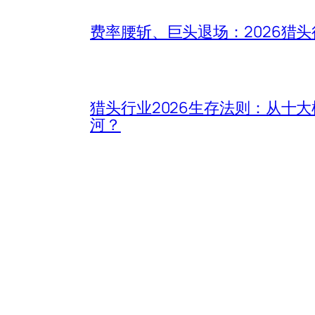
费率腰斩、巨头退场：2026猎
猎头行业2026生存法则：从十
河？