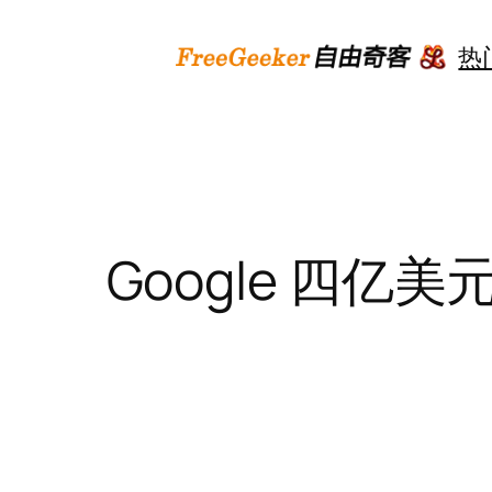
跳
至
热
内
容
Google 四亿美