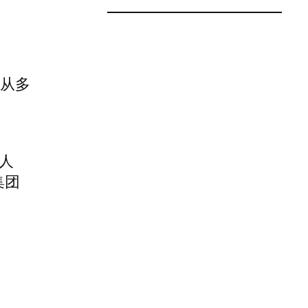
从多
始人
集团