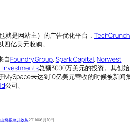
也就是网站主）的广告优化平台，
TechCrunch
e以四亿美元收购。
来自
Foundry Group
,
Spark Capital
,
Norwest
r Investments
总额3000万美元的投资。其创
于MySpace未达到10亿美元营收的时候被新闻
ld
公司。
自由奇客
兼并收购
2011年6月10日