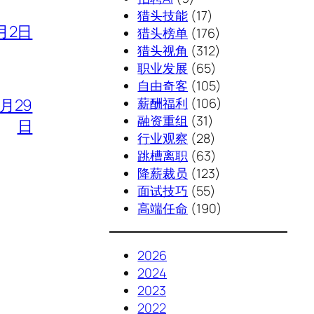
猎头技能
(17)
月2日
猎头榜单
(176)
猎头视角
(312)
职业发展
(65)
自由奇客
(105)
薪酬福利
(106)
7月29
融资重组
(31)
日
行业观察
(28)
跳槽离职
(63)
降薪裁员
(123)
面试技巧
(55)
高端任命
(190)
2026
2024
2023
2022