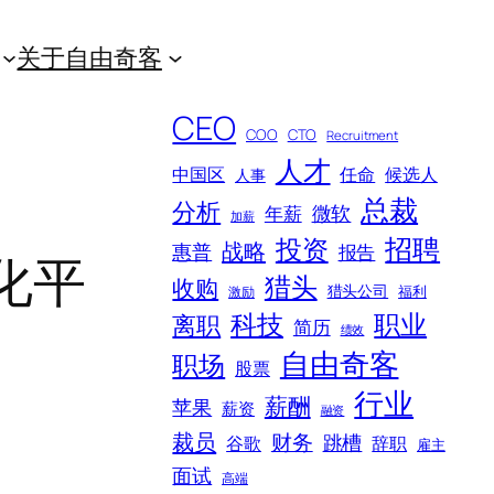
关于自由奇客
CEO
COO
CTO
Recruitment
人才
中国区
任命
候选人
人事
总裁
分析
微软
年薪
加薪
招聘
投资
战略
惠普
报告
优化平
猎头
收购
猎头公司
福利
激励
科技
职业
离职
简历
绩效
自由奇客
职场
股票
行业
薪酬
苹果
薪资
融资
裁员
财务
跳槽
谷歌
辞职
雇主
面试
高端