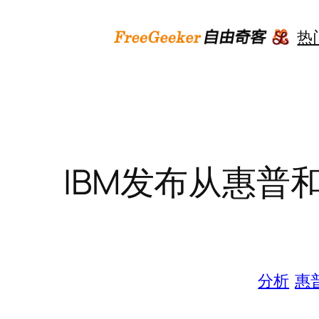
跳
至
热
内
容
IBM发布从惠普和
分析
惠