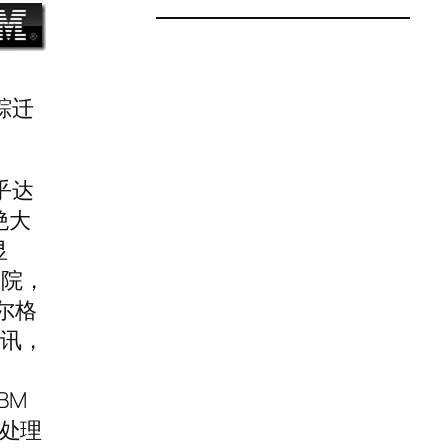
踪迁
乎达
绝大
显
学院，
尔格
通讯，
BM
处理