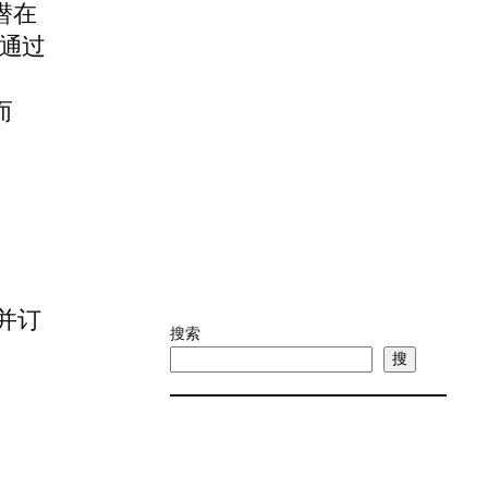
潜在
通过
而
并订
搜索
搜