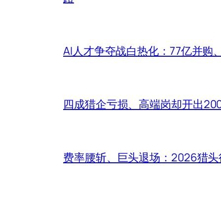
AI人才争夺战白热化：77亿并购
四成猎企亏损、高端岗却开出20
费率腰斩、巨头退场：2026猎