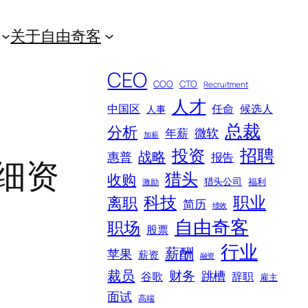
关于自由奇客
CEO
COO
CTO
Recruitment
人才
中国区
任命
候选人
人事
总裁
分析
微软
年薪
加薪
招聘
投资
战略
惠普
报告
详细资
猎头
收购
猎头公司
福利
激励
科技
职业
离职
简历
绩效
自由奇客
职场
股票
行业
薪酬
苹果
薪资
融资
裁员
财务
跳槽
谷歌
辞职
雇主
面试
高端