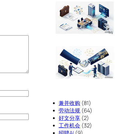
兼并收购
(81)
劳动法规
(64)
好文分享
(2)
工作机会
(32)
招聘AI
(9)