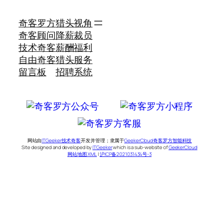
奇客罗方
猎头视角
奇客顾问
降薪裁员
技术奇客
薪酬福利
自由奇客
猎头服务
留言板
招聘系统
网站由
ITGeeker技术奇客
开发并管理；隶属于
GeekerCloud奇客罗方智能科技
Site designed and developed by
ITGeeker
which is a sub-website of
GeekerCloud
网站地图 XML
|
沪ICP备2021031434号-3