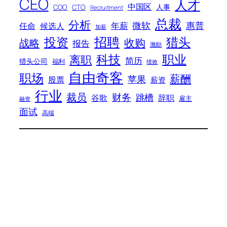
CEO
人才
中国区
人事
COO
CTO
Recruitment
总裁
分析
微软
惠普
年薪
任命
候选人
加薪
招聘
投资
猎头
战略
收购
报告
激励
科技
职业
离职
简历
猎头公司
福利
绩效
自由奇客
职场
薪酬
苹果
股票
薪资
行业
裁员
财务
跳槽
谷歌
辞职
雇主
融资
面试
高端