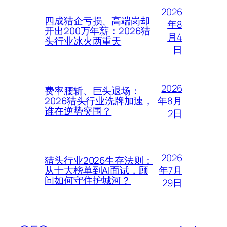
2026
四成猎企亏损、高端岗却
年8
开出200万年薪：2026猎
月4
头行业冰火两重天
日
2026
费率腰斩、巨头退场：
年8月
2026猎头行业洗牌加速，
谁在逆势突围？
2日
2026
猎头行业2026生存法则：
年7月
从十大榜单到AI面试，顾
问如何守住护城河？
29日