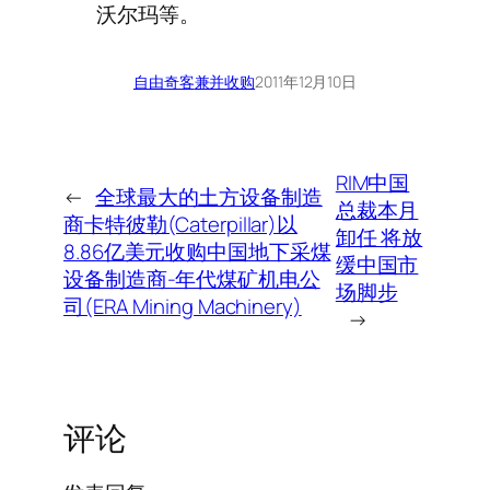
沃尔玛等。
自由奇客
兼并收购
2011年12月10日
RIM中国
←
全球最大的土方设备制造
总裁本月
商卡特彼勒(Caterpillar)以
卸任 将放
8.86亿美元收购中国地下采煤
缓中国市
设备制造商-年代煤矿机电公
场脚步
司(ERA Mining Machinery)
→
评论