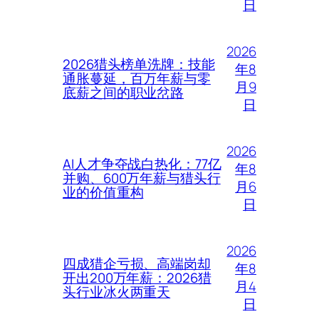
日
2026
2026猎头榜单洗牌：技能
年8
通胀蔓延，百万年薪与零
月9
底薪之间的职业岔路
日
2026
AI人才争夺战白热化：77亿
年8
并购、600万年薪与猎头行
月6
业的价值重构
日
2026
四成猎企亏损、高端岗却
年8
开出200万年薪：2026猎
月4
头行业冰火两重天
日