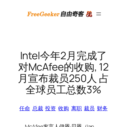
跳
至
内
容
Intel今年2月完成了
对McAfee的收购, 12
月宣布裁员250人 占
全球员工总数3%
任命
总裁
投资
收购
离职
裁员
财务
McAfee发言人伊恩·贝恩（Ian