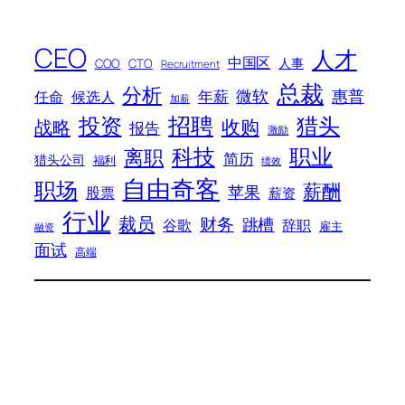
CEO
人才
中国区
人事
COO
CTO
Recruitment
总裁
分析
微软
惠普
年薪
任命
候选人
加薪
招聘
投资
猎头
战略
收购
报告
激励
科技
职业
离职
简历
猎头公司
福利
绩效
自由奇客
职场
薪酬
苹果
股票
薪资
行业
裁员
财务
跳槽
谷歌
辞职
雇主
融资
面试
高端