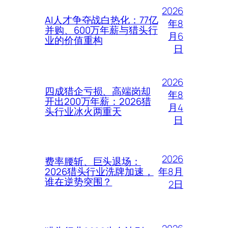
2026
AI人才争夺战白热化：77亿
年8
并购、600万年薪与猎头行
月6
业的价值重构
日
2026
四成猎企亏损、高端岗却
年8
开出200万年薪：2026猎
月4
头行业冰火两重天
日
2026
费率腰斩、巨头退场：
年8月
2026猎头行业洗牌加速，
谁在逆势突围？
2日