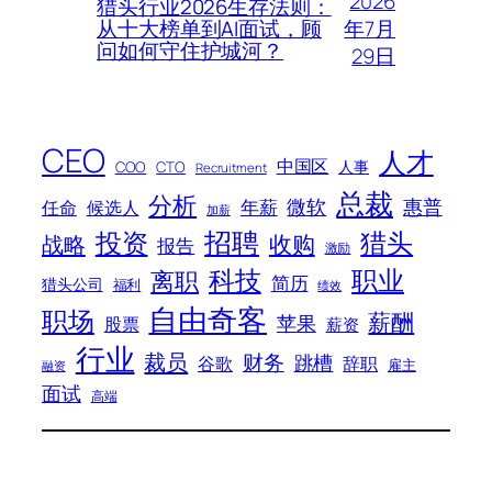
2026
猎头行业2026生存法则：
年7月
从十大榜单到AI面试，顾
问如何守住护城河？
29日
CEO
人才
中国区
人事
COO
CTO
Recruitment
总裁
分析
微软
惠普
年薪
任命
候选人
加薪
招聘
投资
猎头
战略
收购
报告
激励
科技
职业
离职
简历
猎头公司
福利
绩效
自由奇客
职场
薪酬
苹果
股票
薪资
行业
裁员
财务
跳槽
谷歌
辞职
雇主
融资
面试
高端