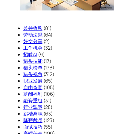
兼并收购
(81)
劳动法规
(64)
好文分享
(2)
工作机会
(32)
招聘AI
(9)
猎头技能
(17)
猎头榜单
(176)
猎头视角
(312)
职业发展
(65)
自由奇客
(105)
薪酬福利
(106)
融资重组
(31)
行业观察
(28)
跳槽离职
(63)
降薪裁员
(123)
面试技巧
(55)
高端任命
(190)