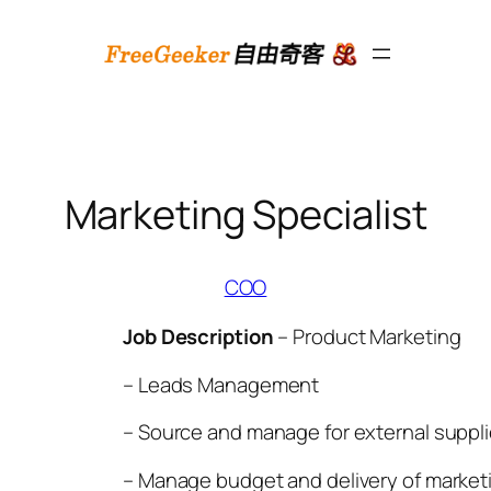
跳
至
内
容
Marketing Specialist
COO
Job Description
– Product Marketing
– Leads Management
– Source and manage for external suppli
– Manage budget and delivery of marketin