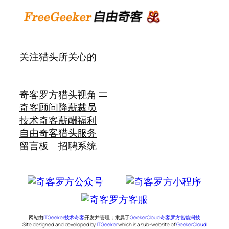
关注猎头所关心的
奇客罗方
猎头视角
奇客顾问
降薪裁员
技术奇客
薪酬福利
自由奇客
猎头服务
留言板
招聘系统
网站由
ITGeeker技术奇客
开发并管理；隶属于
GeekerCloud奇客罗方智能科技
Site designed and developed by
ITGeeker
which is a sub-website of
GeekerCloud