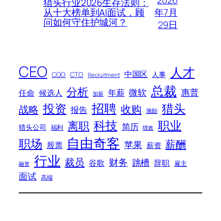
猎头行业2026生存法则：
年7月
从十大榜单到AI面试，顾
问如何守住护城河？
29日
CEO
人才
中国区
人事
COO
CTO
Recruitment
总裁
分析
微软
惠普
年薪
任命
候选人
加薪
招聘
投资
猎头
战略
收购
报告
激励
科技
职业
离职
简历
猎头公司
福利
绩效
自由奇客
职场
薪酬
苹果
股票
薪资
行业
裁员
财务
跳槽
谷歌
辞职
雇主
融资
面试
高端