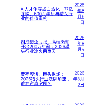
2026
AI人才争夺战白热化：77亿
年8
并购、600万年薪与猎头行
月6
业的价值重构
日
2026
四成猎企亏损、高端岗却
年8
开出200万年薪：2026猎
月4
头行业冰火两重天
日
2026
费率腰斩、巨头退场：
年8月
2026猎头行业洗牌加速，
谁在逆势突围？
2日
2026