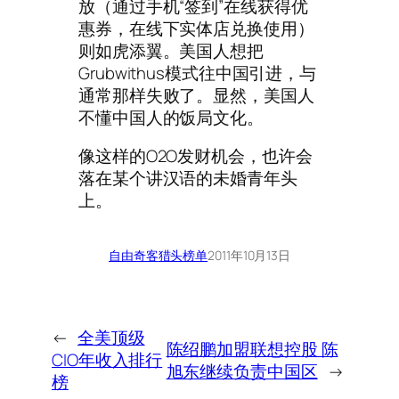
放（通过手机“签到”在线获得优
惠券，在线下实体店兑换使用）
则如虎添翼。美国人想把
Grubwithus模式往中国引进，与
通常那样失败了。显然，美国人
不懂中国人的饭局文化。
像这样的O2O发财机会，也许会
落在某个讲汉语的未婚青年头
上。
自由奇客
猎头榜单
2011年10月13日
←
全美顶级
陈绍鹏加盟联想控股 陈
CIO年收入排行
旭东继续负责中国区
→
榜