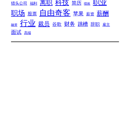
科技
职业
离职
简历
猎头公司
福利
绩效
自由奇客
职场
薪酬
苹果
股票
薪资
行业
裁员
财务
跳槽
谷歌
辞职
雇主
融资
面试
高端