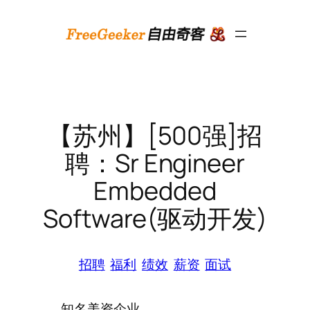
跳
至
内
容
【苏州】[500强]招
聘：Sr Engineer
Embedded
Software(驱动开发)
招聘
福利
绩效
薪资
面试
知名美资企业。