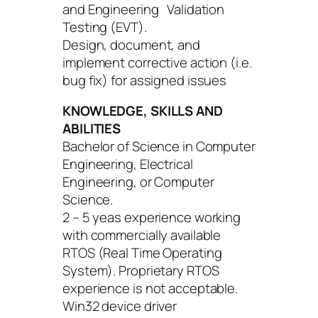
and Engineering Validation
Testing (EVT).
Design, document, and
implement corrective action (i.e.
bug fix) for assigned issues
KNOWLEDGE, SKILLS AND
ABILITIES
Bachelor of Science in Computer
Engineering, Electrical
Engineering, or Computer
Science.
2 – 5 yeas experience working
with commercially available
RTOS (Real Time Operating
System). Proprietary RTOS
experience is not acceptable.
Win32 device driver