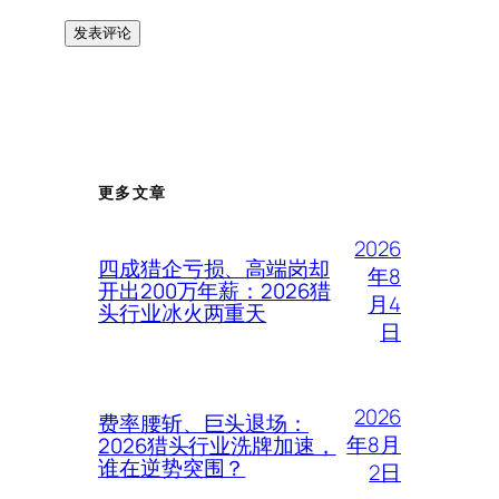
更多文章
2026
四成猎企亏损、高端岗却
年8
开出200万年薪：2026猎
月4
头行业冰火两重天
日
2026
费率腰斩、巨头退场：
年8月
2026猎头行业洗牌加速，
谁在逆势突围？
2日