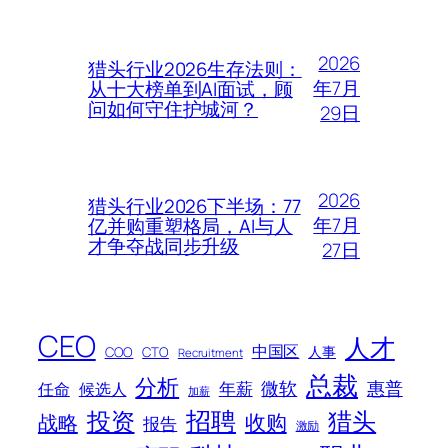
2026
猎头行业2026生存法则：
年7月
从十大榜单到AI面试，顾
问如何守住护城河？
29日
2026
猎头行业2026下半场：77
年7月
亿并购重塑格局，AI与人
才争夺战同步升级
27日
CEO
人才
中国区
人事
COO
CTO
Recruitment
总裁
分析
微软
惠普
年薪
任命
候选人
加薪
招聘
投资
猎头
战略
收购
报告
激励