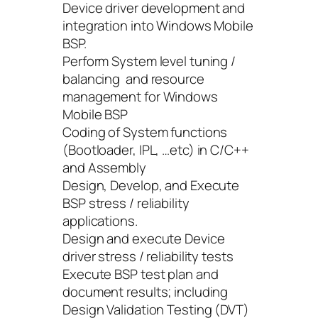
Device driver development and
integration into Windows Mobile
BSP.
Perform System level tuning /
balancing and resource
management for Windows
Mobile BSP
Coding of System functions
(Bootloader, IPL, …etc) in C/C++
and Assembly
Design, Develop, and Execute
BSP stress / reliability
applications.
Design and execute Device
driver stress / reliability tests
Execute BSP test plan and
document results; including
Design Validation Testing (DVT)