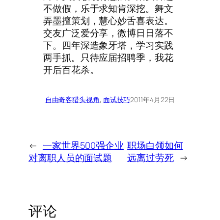
不做假，乐于求知肯深挖。舞文
弄墨擅策划，慧心妙舌喜表达。
交友广泛爱分享，微博日日落不
下。四年深造象牙塔，学习实践
两手抓。只待应届招聘季，我花
开后百花杀。
自由奇客
猎头视角
, 
面试技巧
2011年4月22日
←
一家世界500强企业
职场白领如何
对离职人员的面试题
远离过劳死
→
评论