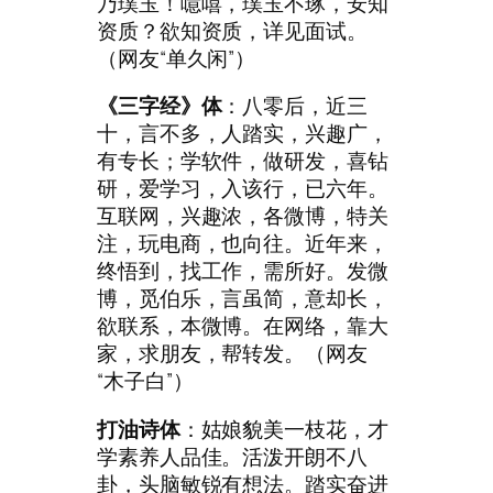
乃璞玉！噫嘻，璞玉不琢，安知
资质？欲知资质，详见面试。
（网友“单久闲”）
《三字经》体
：八零后，近三
十，言不多，人踏实，兴趣广，
有专长；学软件，做研发，喜钻
研，爱学习，入该行，已六年。
互联网，兴趣浓，各微博，特关
注，玩电商，也向往。近年来，
终悟到，找工作，需所好。发微
博，觅伯乐，言虽简，意却长，
欲联系，本微博。在网络，靠大
家，求朋友，帮转发。（网友
“木子白”）
打油诗体
：姑娘貌美一枝花，才
学素养人品佳。活泼开朗不八
卦，头脑敏锐有想法。踏实奋进