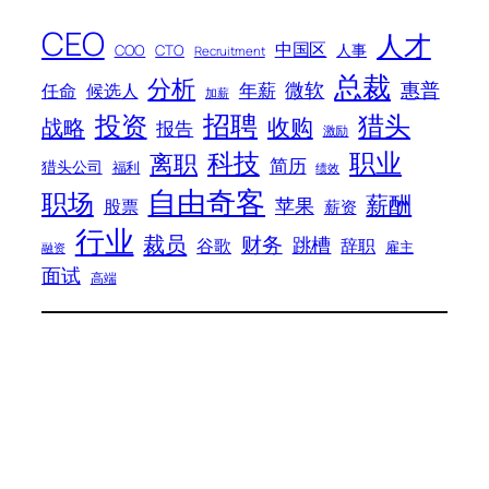
CEO
人才
中国区
人事
COO
CTO
Recruitment
总裁
分析
微软
惠普
年薪
任命
候选人
加薪
招聘
投资
猎头
战略
收购
报告
激励
科技
职业
离职
简历
猎头公司
福利
绩效
自由奇客
职场
薪酬
苹果
股票
薪资
行业
裁员
财务
跳槽
谷歌
辞职
雇主
融资
面试
高端