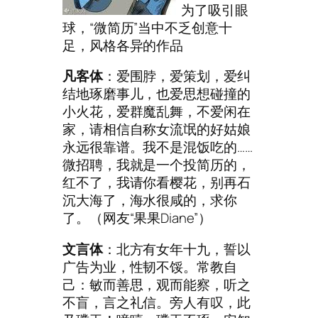
为了吸引眼
球，“微简历”当中不乏创意十
足，风格各异的作品
凡客体
：爱围脖，爱策划，爱纠
结地琢磨事儿，也爱思想碰撞的
小火花，爱群魔乱舞，不爱闲在
家，请相信自称女流氓的好姑娘
永远很靠谱。我不是混饭吃的……
微招聘，我就是一个投简历的，
红不了，我请你看樱花，别再石
沉大海了，海水很咸的，求你
了。（网友“果果Diane”）
文言体
：北方有女年十九，誓以
广告为业，性韧不馁。常教自
己：敏而善思，观而能察，听之
不盲，言之礼信。旁人有叹，此