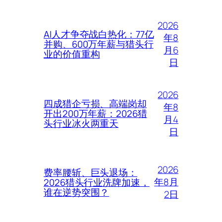
2026
AI人才争夺战白热化：77亿
年8
并购、600万年薪与猎头行
月6
业的价值重构
日
2026
四成猎企亏损、高端岗却
年8
开出200万年薪：2026猎
月4
头行业冰火两重天
日
2026
费率腰斩、巨头退场：
年8月
2026猎头行业洗牌加速，
谁在逆势突围？
2日