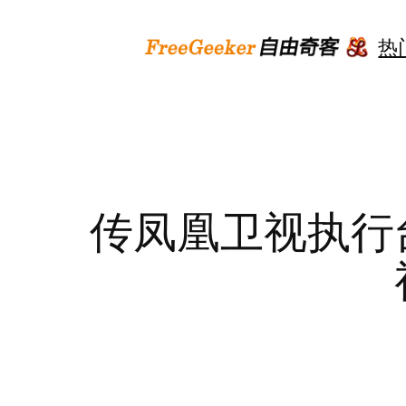
跳
至
热
内
容
传凤凰卫视执行