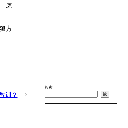
一虎
狐方
搜索
教训？
→
搜