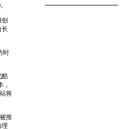
O。
级创
台长
访时
优酷
本，
站将
被推
助理