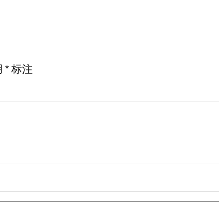
用
*
标注