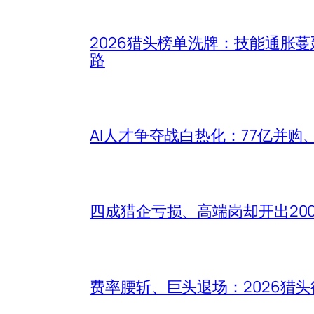
2026猎头榜单洗牌：技能通胀
路
AI人才争夺战白热化：77亿并购
四成猎企亏损、高端岗却开出20
费率腰斩、巨头退场：2026猎