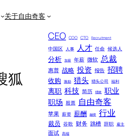
关于自由奇客
CEO
COO
CTO
Recruitment
人才
中国区
任命
候选人
人事
总裁
分析
微软
年薪
加薪
招聘
投资
战略
惠普
报告
搜狐
猎头
收购
猎头公司
福利
激励
科技
职业
离职
简历
绩效
自由奇客
职场
股票
行业
薪酬
苹果
薪资
融资
裁员
财务
跳槽
谷歌
辞职
雇主
面试
高端