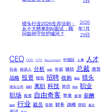
2日
2026
猎头行业2026生存法则：
年7月
从十大榜单到AI面试，顾
问如何守住护城河？
29日
CEO
人才
中国区
人事
COO
CTO
Recruitment
总裁
分析
微软
惠普
年薪
任命
候选人
加薪
招聘
投资
猎头
战略
收购
报告
激励
科技
职业
离职
简历
猎头公司
福利
绩效
自由奇客
职场
薪酬
苹果
股票
薪资
行业
裁员
财务
跳槽
谷歌
辞职
雇主
融资
面试