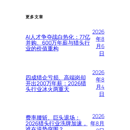
更多文章
2026
AI人才争夺战白热化：77亿
年8
并购、600万年薪与猎头行
月6
业的价值重构
日
2026
四成猎企亏损、高端岗却
年8
开出200万年薪：2026猎
月4
头行业冰火两重天
日
2026
费率腰斩、巨头退场：
年8月
2026猎头行业洗牌加速，
谁在逆势突围？