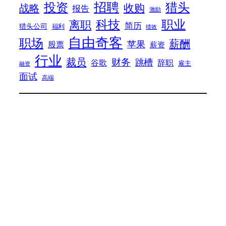
招聘
投资
猎头
战略
收购
报告
激励
科技
职业
离职
简历
猎头公司
福利
绩效
自由奇客
职场
薪酬
苹果
股票
薪资
行业
裁员
财务
跳槽
谷歌
辞职
雇主
融资
面试
高端