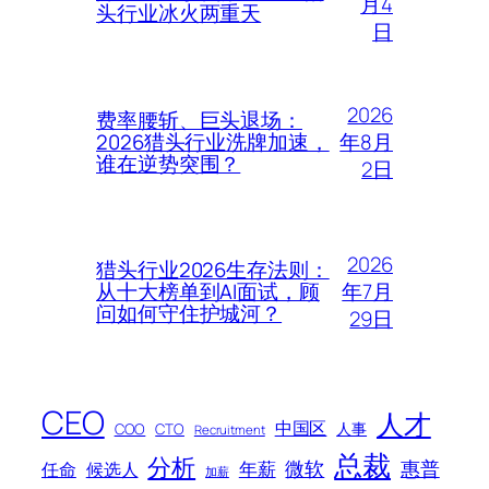
月4
头行业冰火两重天
日
2026
费率腰斩、巨头退场：
年8月
2026猎头行业洗牌加速，
谁在逆势突围？
2日
2026
猎头行业2026生存法则：
年7月
从十大榜单到AI面试，顾
问如何守住护城河？
29日
CEO
人才
中国区
人事
COO
CTO
Recruitment
总裁
分析
微软
惠普
年薪
任命
候选人
加薪