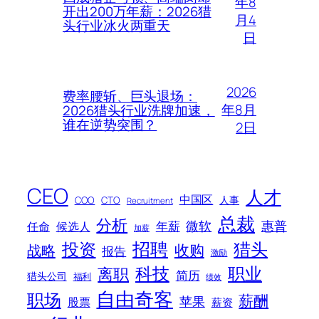
年8
开出200万年薪：2026猎
月4
头行业冰火两重天
日
2026
费率腰斩、巨头退场：
年8月
2026猎头行业洗牌加速，
谁在逆势突围？
2日
CEO
人才
中国区
人事
COO
CTO
Recruitment
总裁
分析
微软
惠普
年薪
任命
候选人
加薪
招聘
投资
猎头
战略
收购
报告
激励
科技
职业
离职
简历
猎头公司
福利
绩效
自由奇客
职场
薪酬
苹果
股票
薪资