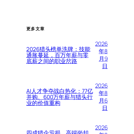
更多文章
2026
2026猎头榜单洗牌：技能
年8
通胀蔓延，百万年薪与零
月9
底薪之间的职业岔路
日
2026
AI人才争夺战白热化：77亿
年8
并购、600万年薪与猎头行
月6
业的价值重构
日
2026
四成猎企亏损、高端岗却