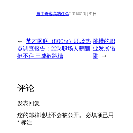
自由奇客
高端任命
2011年10月31日
←
英才网联（800hr）职场热
跳槽的职
点调查报告：22%职场人薪酬
业发展陷
挺不住 三成欲跳槽
阱
→
评论
发表回复
您的邮箱地址不会被公开。
必填项已用
*
标注