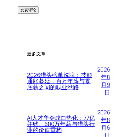
更多文章
2026
2026猎头榜单洗牌：技能
年8
通胀蔓延，百万年薪与零
月9
底薪之间的职业岔路
日
2026
AI人才争夺战白热化：77亿
年8
并购、600万年薪与猎头行
月6
业的价值重构
日