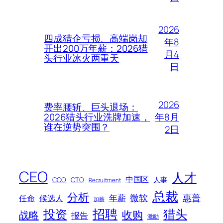
2026
四成猎企亏损、高端岗却
年8
开出200万年薪：2026猎
月4
头行业冰火两重天
日
2026
费率腰斩、巨头退场：
年8月
2026猎头行业洗牌加速，
谁在逆势突围？
2日
CEO
人才
中国区
人事
COO
CTO
Recruitment
总裁
分析
微软
惠普
年薪
任命
候选人
加薪
招聘
投资
猎头
战略
收购
报告
激励