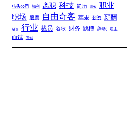
科技
职业
离职
简历
猎头公司
福利
绩效
自由奇客
职场
薪酬
苹果
股票
薪资
行业
裁员
财务
跳槽
谷歌
辞职
雇主
融资
面试
高端