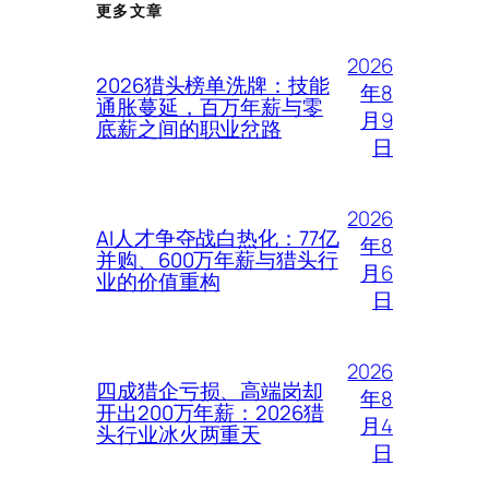
更多文章
2026
2026猎头榜单洗牌：技能
年8
通胀蔓延，百万年薪与零
月9
底薪之间的职业岔路
日
2026
AI人才争夺战白热化：77亿
年8
并购、600万年薪与猎头行
月6
业的价值重构
日
2026
四成猎企亏损、高端岗却
年8
开出200万年薪：2026猎
月4
头行业冰火两重天
日