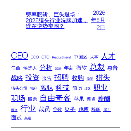
2026
费率腰斩、巨头退场：
年8月
2026猎头行业洗牌加速，
谁在逆势突围？
2日
CEO
人才
中国区
人事
COO
CTO
Recruitment
总裁
分析
微软
惠普
年薪
任命
候选人
加薪
招聘
投资
猎头
战略
收购
报告
激励
科技
职业
离职
简历
猎头公司
福利
绩效
自由奇客
职场
薪酬
苹果
股票
薪资
行业
裁员
财务
跳槽
谷歌
辞职
雇主
融资
面试
高端