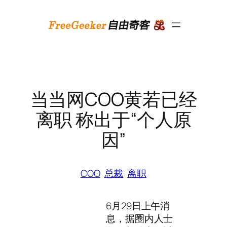
跳
至
内
容
当当网COO黄若已经
离职 称出于“个人原
因”
COO
总裁
离职
6月29日上午消
息，据圈内人士