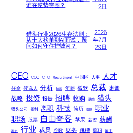
谁在逆势突围？
2日
2026
猎头行业2026生存法则：
年7月
从十大榜单到AI面试，顾
问如何守住护城河？
29日
CEO
人才
中国区
人事
COO
CTO
Recruitment
总裁
分析
微软
惠普
年薪
任命
候选人
加薪
招聘
投资
猎头
战略
收购
报告
激励
科技
职业
离职
简历
猎头公司
福利
绩效
自由奇客
职场
薪酬
苹果
股票
薪资
行业
裁员
财务
跳槽
谷歌
辞职
雇主
融资