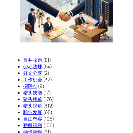
兼并收购
(81)
劳动法规
(64)
好文分享
(2)
工作机会
(32)
招聘AI
(9)
猎头技能
(17)
猎头榜单
(176)
猎头视角
(312)
职业发展
(65)
自由奇客
(105)
薪酬福利
(106)
融资重组
(31)