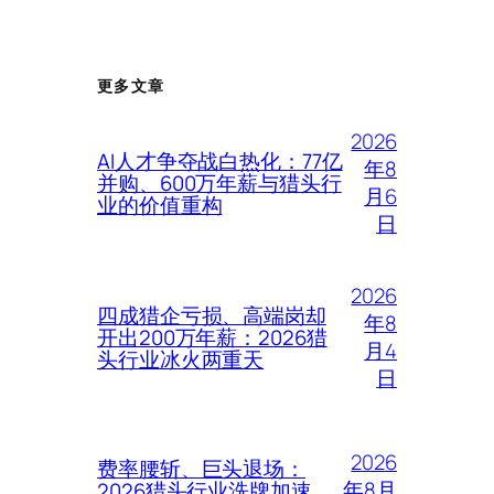
更多文章
2026
AI人才争夺战白热化：77亿
年8
并购、600万年薪与猎头行
月6
业的价值重构
日
2026
四成猎企亏损、高端岗却
年8
开出200万年薪：2026猎
月4
头行业冰火两重天
日
2026
费率腰斩、巨头退场：
年8月
2026猎头行业洗牌加速，