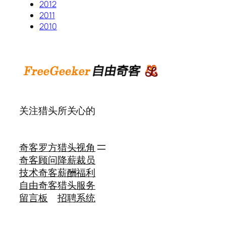
2012
2011
2010
关注猎头所关心的
奇客罗方
猎头视角
奇客顾问
降薪裁员
技术奇客
薪酬福利
自由奇客
猎头服务
留言板
招聘系统