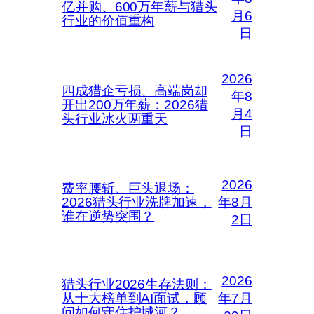
亿并购、600万年薪与猎头
月6
行业的价值重构
日
2026
四成猎企亏损、高端岗却
年8
开出200万年薪：2026猎
月4
头行业冰火两重天
日
2026
费率腰斩、巨头退场：
2026猎头行业洗牌加速，
年8月
谁在逆势突围？
2日
2026
猎头行业2026生存法则：
从十大榜单到AI面试，顾
年7月
问如何守住护城河？