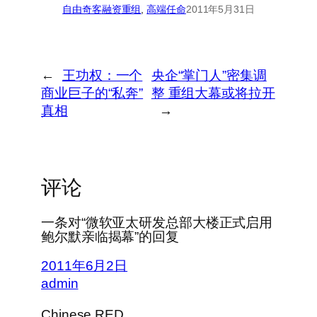
自由奇客
融资重组
, 
高端任命
2011年5月31日
←
王功权：一个
央企“掌门人”密集调
商业巨子的“私奔”
整 重组大幕或将拉开
真相
→
评论
一条对“微软亚太研发总部大楼正式启用
鲍尔默亲临揭幕”的回复
2011年6月2日
admin
Chinese RED