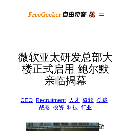
跳
至
内
容
微软亚太研发总部大
楼正式启用 鲍尔默
亲临揭幕
CEO
Recruitment
人才
微软
总裁
战略
投资
科技
行业
微