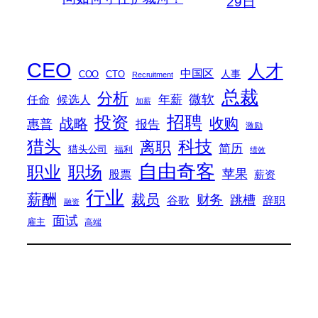
29日
CEO
人才
中国区
人事
COO
CTO
Recruitment
总裁
分析
微软
任命
年薪
候选人
加薪
招聘
投资
收购
战略
惠普
报告
激励
猎头
科技
离职
简历
猎头公司
福利
绩效
自由奇客
职业
职场
苹果
股票
薪资
行业
薪酬
裁员
财务
跳槽
谷歌
辞职
融资
面试
雇主
高端