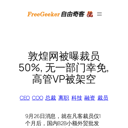
跳
至
内
容
敦煌网被曝裁员
50%, 无一部门幸免,
高管VP被架空
CEO
COO
总裁
离职
科技
融资
裁员
9月26日消息，就在凡客裁员仅1
个月后，国内B2B小额外贸批发