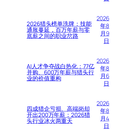
2026
2026猎头榜单洗牌：技能
年8
通胀蔓延，百万年薪与零
月9
底薪之间的职业岔路
日
2026
AI人才争夺战白热化：77亿
年8
并购、600万年薪与猎头行
月6
业的价值重构
日
2026
四成猎企亏损、高端岗却
年8
开出200万年薪：2026猎
月4
头行业冰火两重天
日