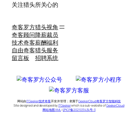
关注猎头所关心的
奇客罗方
猎头视角
奇客顾问
降薪裁员
技术奇客
薪酬福利
自由奇客
猎头服务
留言板
招聘系统
网站由
ITGeeker技术奇客
开发并管理；隶属于
GeekerCloud奇客罗方智能科技
Site designed and developed by
ITGeeker
which is a sub-website of
GeekerCloud
网站地图 XML
|
沪ICP备2021031434号-3