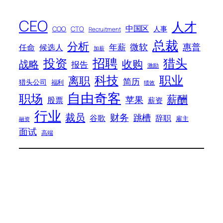
CEO
人才
中国区
人事
COO
CTO
Recruitment
总裁
分析
微软
惠普
年薪
任命
候选人
加薪
招聘
投资
猎头
战略
收购
报告
激励
科技
职业
离职
简历
猎头公司
福利
绩效
自由奇客
职场
薪酬
苹果
股票
薪资
行业
裁员
财务
跳槽
谷歌
辞职
雇主
融资
面试
高端