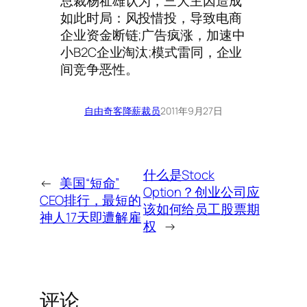
总裁杨祉雄认为，三大主因造成
如此时局：风投惜投，导致电商
企业资金断链;广告疯涨，加速中
小B2C企业淘汰;模式雷同，企业
间竞争恶性。
自由奇客
降薪裁员
2011年9月27日
什么是Stock
←
美国“短命”
Option？创业公司应
CEO排行，最短的
该如何给员工股票期
神人17天即遭解雇
权
→
评论