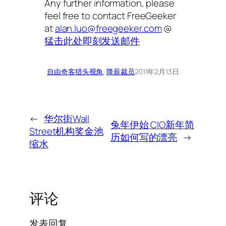
Any further information, please
feel free to contact FreeGeeker
at
alan.luo@freegeeker.com
@
猛击此处即刻发送邮件
自由奇客
猎头视角
, 
降薪裁员
2011年2月13日
←
华尔街Wall
兔年伊始 CIO新年简
Street机构奖金池
历如何写的漂亮
→
缩水
评论
发表回复