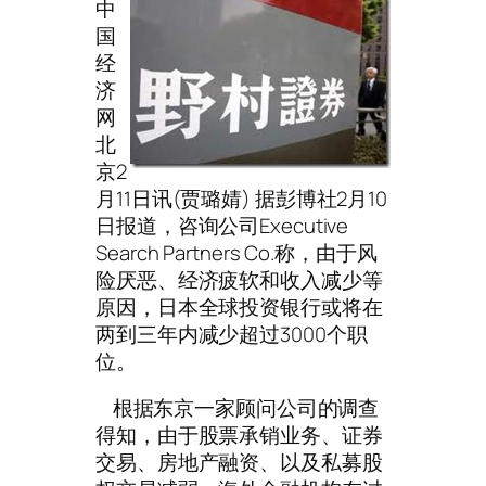
中
国
经
济
网
北
京2
月11日讯(贾璐婧) 据彭博社2月10
日报道，咨询公司Executive
Search Partners Co.称，由于风
险厌恶、经济疲软和收入减少等
原因，日本全球投资银行或将在
两到三年内减少超过3000个职
位。
根据东京一家顾问公司的调查
得知，由于股票承销业务、证券
交易、房地产融资、以及私募股