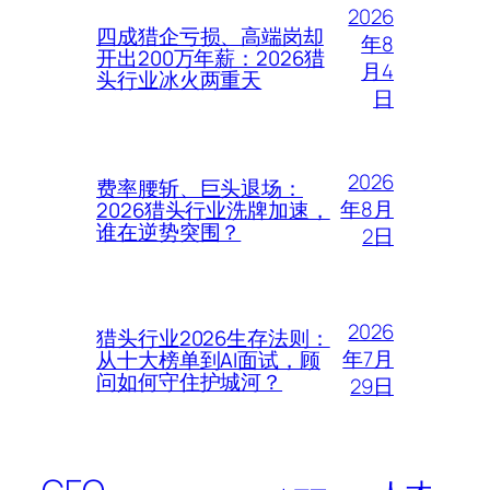
2026
四成猎企亏损、高端岗却
年8
开出200万年薪：2026猎
月4
头行业冰火两重天
日
2026
费率腰斩、巨头退场：
年8月
2026猎头行业洗牌加速，
谁在逆势突围？
2日
2026
猎头行业2026生存法则：
年7月
从十大榜单到AI面试，顾
问如何守住护城河？
29日