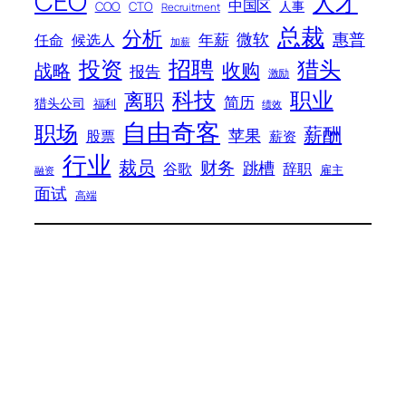
CEO
人才
中国区
人事
COO
CTO
Recruitment
总裁
分析
微软
惠普
年薪
任命
候选人
加薪
招聘
投资
猎头
战略
收购
报告
激励
科技
职业
离职
简历
猎头公司
福利
绩效
自由奇客
职场
薪酬
苹果
股票
薪资
行业
裁员
财务
跳槽
谷歌
辞职
雇主
融资
面试
高端