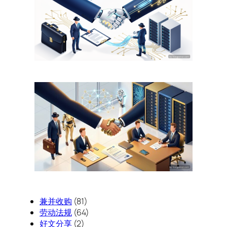
兼并收购
(81)
劳动法规
(64)
好文分享
(2)