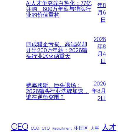
AI人才争夺战白热化：77亿
年8
并购、600万年薪与猎头行
月6
业的价值重构
日
2026
四成猎企亏损、高端岗却
年8
开出200万年薪：2026猎
月4
头行业冰火两重天
日
2026
费率腰斩、巨头退场：
年8月
2026猎头行业洗牌加速，
谁在逆势突围？
2日
CEO
人才
中国区
人事
COO
CTO
Recruitment