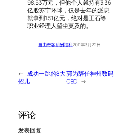
98.53万元，但他个人就持有3.36
亿股苏宁环球，仅是去年的派息
就拿到1.51亿元，绝对是王石等
职业经理人望尘莫及的。
自由奇客
薪酬福利
2011年3月22日
←
成功一跳的8大
郭为辞任神州数码
招儿
CEO
→
评论
发表回复