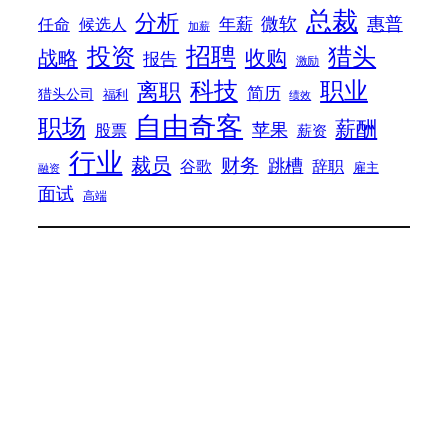
总裁
分析
微软
惠普
年薪
任命
候选人
加薪
招聘
投资
猎头
战略
收购
报告
激励
科技
职业
离职
简历
猎头公司
福利
绩效
自由奇客
职场
薪酬
苹果
股票
薪资
行业
裁员
财务
跳槽
谷歌
辞职
雇主
融资
面试
高端