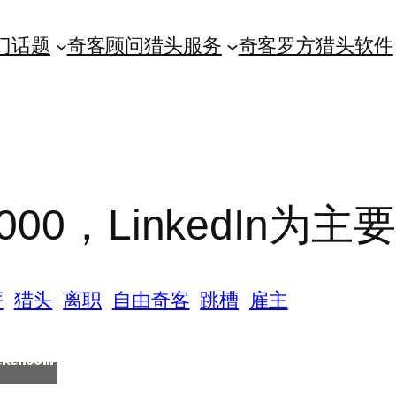
门话题
奇客顾问猎头服务
奇客罗方猎头软件
0，LinkedIn为主
薪
猎头
离职
自由奇客
跳槽
雇主