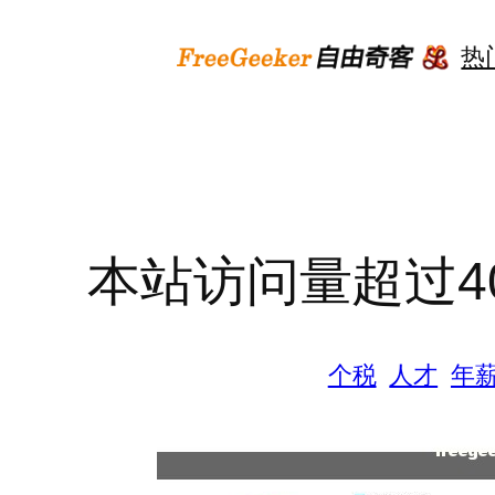
跳
至
热
内
容
本站访问量超过400
个税
人才
年