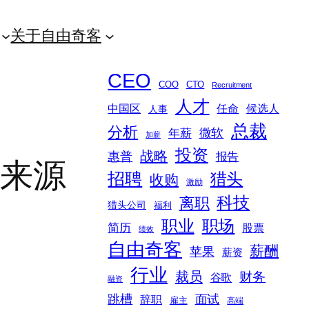
关于自由奇客
CEO
COO
CTO
Recruitment
人才
中国区
任命
候选人
人事
总裁
分析
微软
年薪
加薪
投资
战略
惠普
报告
要来源
招聘
猎头
收购
激励
科技
离职
猎头公司
福利
职业
职场
简历
股票
绩效
自由奇客
薪酬
苹果
薪资
行业
裁员
财务
谷歌
融资
跳槽
面试
辞职
雇主
高端