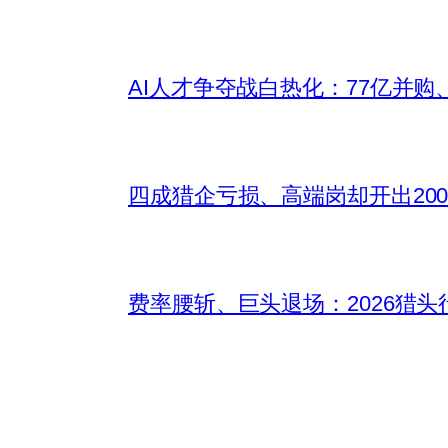
AI人才争夺战白热化：77亿并购
四成猎企亏损、高端岗却开出200
费率腰斩、巨头退场：2026猎