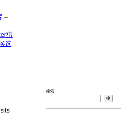
客
–
er猎
 侯选
搜索
搜
sits