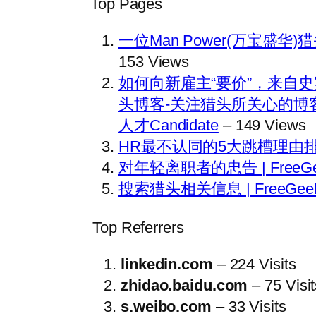
Top Pages
一位Man Power(万宝盛华)
153 Views
如何向新雇主“要价”，来自史宾沙（S
头博客-关注猎头所关心的博客 3Cs 
人才Candidate
– 149 Views
HR最不认同的5大跳槽理由排行榜
对年轻离职者的忠告 | FreeG
搜索猎头相关信息 | FreeGe
Top Referrers
linkedin.com
– 224 Visits
zhidao.baidu.com
– 75 Visit
s.weibo.com
– 33 Visits