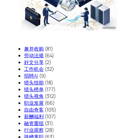
兼并收购
(81)
劳动法规
(64)
好文分享
(2)
工作机会
(32)
招聘AI
(9)
猎头技能
(18)
猎头榜单
(177)
猎头视角
(312)
职业发展
(66)
自由奇客
(105)
薪酬福利
(107)
融资重组
(31)
行业观察
(28)
跳槽离职
(63)