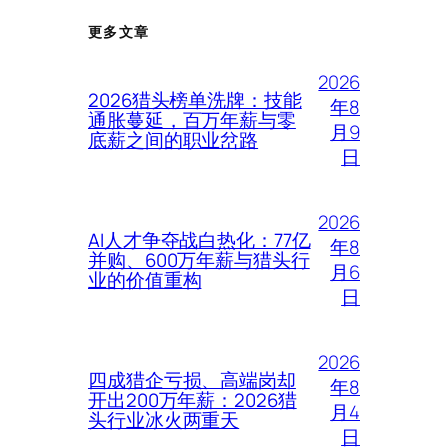
更多文章
2026
2026猎头榜单洗牌：技能
年8
通胀蔓延，百万年薪与零
月9
底薪之间的职业岔路
日
2026
AI人才争夺战白热化：77亿
年8
并购、600万年薪与猎头行
月6
业的价值重构
日
2026
四成猎企亏损、高端岗却
年8
开出200万年薪：2026猎
月4
头行业冰火两重天
日