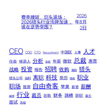
2026
费率腰斩、巨头退场：
年8月
2026猎头行业洗牌加速，
谁在逆势突围？
2日
CEO
人才
中国区
人事
COO
CTO
Recruitment
总裁
分析
微软
惠普
年薪
任命
候选人
加薪
招聘
投资
猎头
战略
收购
报告
激励
科技
职业
离职
简历
猎头公司
福利
绩效
自由奇客
职场
薪酬
苹果
股票
薪资
行业
裁员
财务
跳槽
谷歌
辞职
雇主
融资
面试
高端