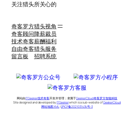
关注猎头所关心的
奇客罗方
猎头视角
奇客顾问
降薪裁员
技术奇客
薪酬福利
自由奇客
猎头服务
留言板
招聘系统
网站由
ITGeeker技术奇客
开发并管理；隶属于
GeekerCloud奇客罗方智能科技
Site designed and developed by
ITGeeker
which is a sub-website of
GeekerCloud
网站地图 XML
|
沪ICP备2021031434号-3