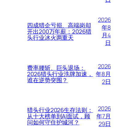
2026
四成猎企亏损、高端岗却
年8
开出200万年薪：2026猎
月4
头行业冰火两重天
日
2026
费率腰斩、巨头退场：
年8月
2026猎头行业洗牌加速，
谁在逆势突围？
2日
2026
猎头行业2026生存法则：
年7月
从十大榜单到AI面试，顾
问如何守住护城河？
29日