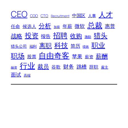
CEO
人才
中国区
人事
COO
CTO
Recruitment
总裁
分析
微软
惠普
年薪
任命
候选人
加薪
招聘
投资
猎头
战略
收购
报告
激励
科技
职业
离职
简历
猎头公司
福利
绩效
自由奇客
职场
薪酬
苹果
股票
薪资
行业
裁员
财务
跳槽
谷歌
辞职
雇主
融资
面试
高端