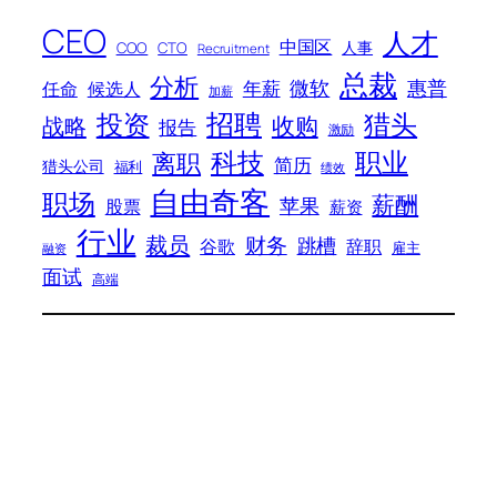
CEO
人才
中国区
人事
COO
CTO
Recruitment
总裁
分析
微软
惠普
年薪
任命
候选人
加薪
招聘
投资
猎头
战略
收购
报告
激励
科技
职业
离职
简历
猎头公司
福利
绩效
自由奇客
职场
薪酬
苹果
股票
薪资
行业
裁员
财务
跳槽
谷歌
辞职
雇主
融资
面试
高端