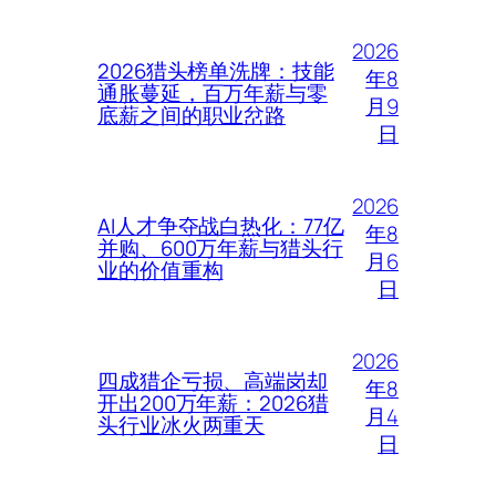
2026
2026猎头榜单洗牌：技能
年8
通胀蔓延，百万年薪与零
月9
底薪之间的职业岔路
日
2026
AI人才争夺战白热化：77亿
年8
并购、600万年薪与猎头行
月6
业的价值重构
日
2026
四成猎企亏损、高端岗却
年8
开出200万年薪：2026猎
月4
头行业冰火两重天
日