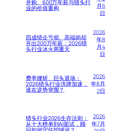
并购、600万年薪与猎头行
月6
业的价值重构
日
2026
四成猎企亏损、高端岗却
年8
开出200万年薪：2026猎
月4
头行业冰火两重天
日
2026
费率腰斩、巨头退场：
年8月
2026猎头行业洗牌加速，
谁在逆势突围？
2日
2026
猎头行业2026生存法则：
年7月
从十大榜单到AI面试，顾
问如何守住护城河？