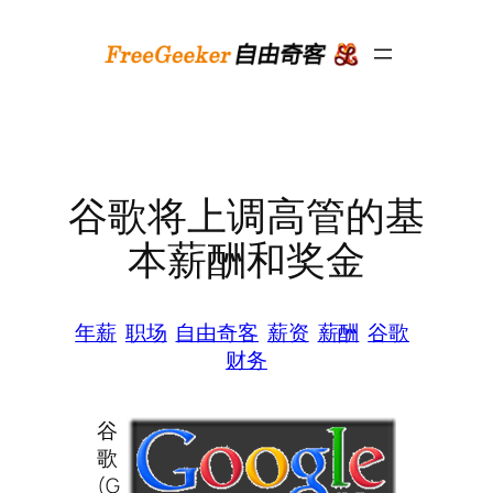
跳
至
内
容
谷歌将上调高管的基
本薪酬和奖金
年薪
职场
自由奇客
薪资
薪酬
谷歌
财务
谷
歌
(G