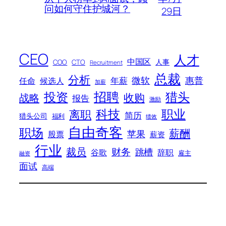
问如何守住护城河？
29日
CEO
人才
中国区
人事
COO
CTO
Recruitment
总裁
分析
微软
惠普
年薪
任命
候选人
加薪
招聘
投资
猎头
战略
收购
报告
激励
科技
职业
离职
简历
猎头公司
福利
绩效
自由奇客
职场
薪酬
苹果
股票
薪资
行业
裁员
财务
跳槽
谷歌
辞职
雇主
融资
面试
高端