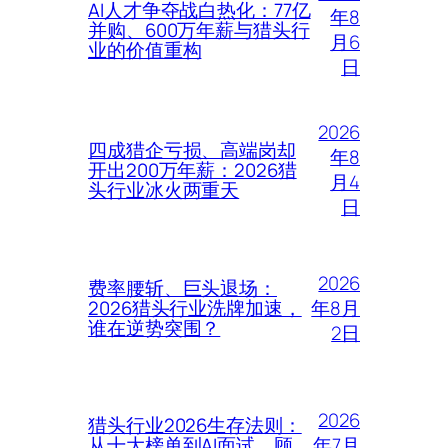
AI人才争夺战白热化：77亿
年8
并购、600万年薪与猎头行
月6
业的价值重构
日
2026
四成猎企亏损、高端岗却
年8
开出200万年薪：2026猎
月4
头行业冰火两重天
日
2026
费率腰斩、巨头退场：
年8月
2026猎头行业洗牌加速，
谁在逆势突围？
2日
2026
猎头行业2026生存法则：
年7月
从十大榜单到AI面试，顾