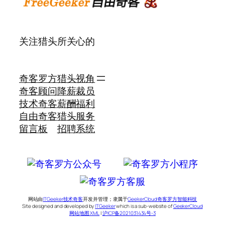
关注猎头所关心的
奇客罗方
猎头视角
奇客顾问
降薪裁员
技术奇客
薪酬福利
自由奇客
猎头服务
留言板
招聘系统
网站由
ITGeeker技术奇客
开发并管理；隶属于
GeekerCloud奇客罗方智能科技
Site designed and developed by
ITGeeker
which is a sub-website of
GeekerCloud
网站地图 XML
|
沪ICP备2021031434号-3