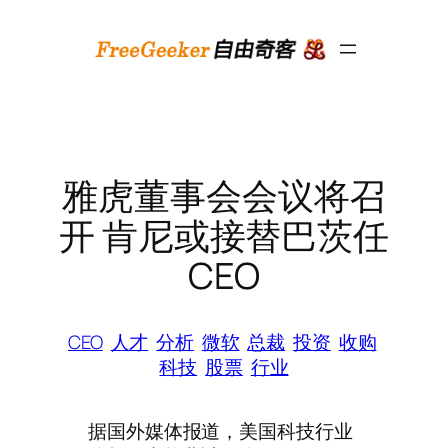
跳
至
内
容
雅虎董事会会议将召
开 肯尼或接替巴茨任
CEO
CEO
人才
分析
微软
总裁
投资
收购
科技
股票
行业
据国外媒体报道，美国科技行业