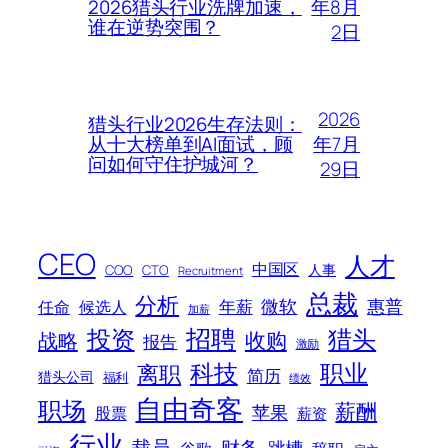
年8月
2026猎头行业洗牌加速，
谁在逆势突围？
2日
2026
猎头行业2026生存法则：
年7月
从十大榜单到AI面试，顾
问如何守住护城河？
29日
CEO
人才
中国区
人事
COO
CTO
Recruitment
总裁
分析
微软
惠普
年薪
任命
候选人
加薪
招聘
投资
猎头
战略
收购
报告
激励
科技
职业
离职
简历
猎头公司
福利
绩效
自由奇客
职场
薪酬
苹果
股票
薪资
行业
裁员