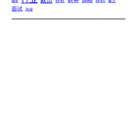
财务
跳槽
谷歌
辞职
雇主
融资
面试
高端