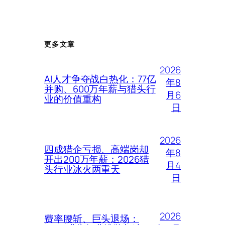
更多文章
2026
AI人才争夺战白热化：77亿
年8
并购、600万年薪与猎头行
月6
业的价值重构
日
2026
四成猎企亏损、高端岗却
年8
开出200万年薪：2026猎
月4
头行业冰火两重天
日
2026
费率腰斩、巨头退场：