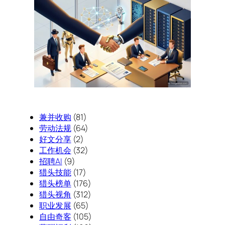
兼并收购
(81)
劳动法规
(64)
好文分享
(2)
工作机会
(32)
招聘AI
(9)
猎头技能
(17)
猎头榜单
(176)
猎头视角
(312)
职业发展
(65)
自由奇客
(105)