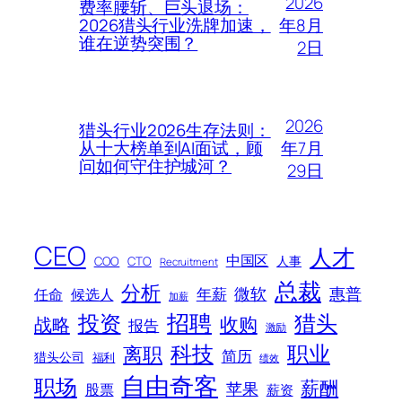
2026
费率腰斩、巨头退场：
年8月
2026猎头行业洗牌加速，
谁在逆势突围？
2日
2026
猎头行业2026生存法则：
年7月
从十大榜单到AI面试，顾
问如何守住护城河？
29日
CEO
人才
中国区
人事
COO
CTO
Recruitment
总裁
分析
微软
惠普
年薪
任命
候选人
加薪
招聘
投资
猎头
战略
收购
报告
激励
科技
职业
离职
简历
猎头公司
福利
绩效
自由奇客
职场
薪酬
苹果
股票
薪资