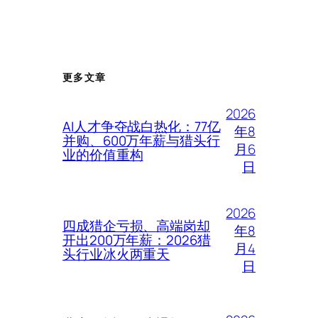
更多文章
2026
AI人才争夺战白热化：77亿
年8
并购、600万年薪与猎头行
月6
业的价值重构
日
2026
四成猎企亏损、高端岗却
年8
开出200万年薪：2026猎
月4
头行业冰火两重天
日