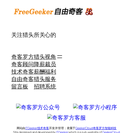
关注猎头所关心的
奇客罗方
猎头视角
奇客顾问
降薪裁员
技术奇客
薪酬福利
自由奇客
猎头服务
留言板
招聘系统
网站由
ITGeeker技术奇客
开发并管理；隶属于
GeekerCloud奇客罗方智能科技
Site designed and developed by
ITGeeker
which is a sub-website of
GeekerCloud