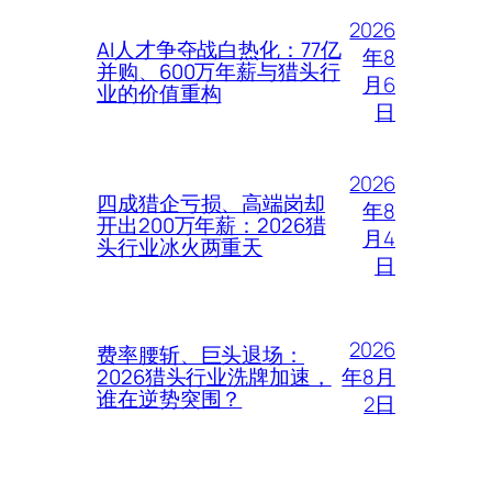
2026
AI人才争夺战白热化：77亿
年8
并购、600万年薪与猎头行
月6
业的价值重构
日
2026
四成猎企亏损、高端岗却
年8
开出200万年薪：2026猎
月4
头行业冰火两重天
日
2026
费率腰斩、巨头退场：
年8月
2026猎头行业洗牌加速，
谁在逆势突围？
2日