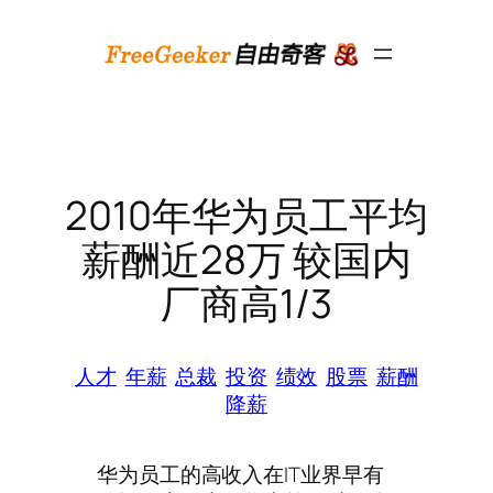
跳
至
内
容
2010年华为员工平均
薪酬近28万 较国内
厂商高1/3
人才
年薪
总裁
投资
绩效
股票
薪酬
降薪
华为员工的高收入在IT业界早有