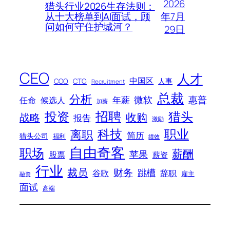
2026
猎头行业2026生存法则：
年7月
从十大榜单到AI面试，顾
问如何守住护城河？
29日
CEO
人才
中国区
人事
COO
CTO
Recruitment
总裁
分析
微软
惠普
年薪
任命
候选人
加薪
招聘
投资
猎头
战略
收购
报告
激励
科技
职业
离职
简历
猎头公司
福利
绩效
自由奇客
职场
薪酬
苹果
股票
薪资
行业
裁员
财务
跳槽
谷歌
辞职
雇主
融资
面试
高端