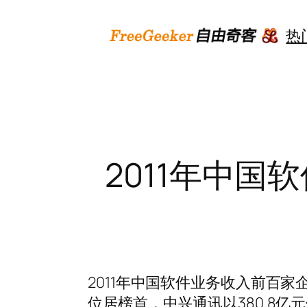
跳
至
热
内
容
2011年中
2011年中国软件业务收入前百家
位居榜首，中兴通讯以380.8亿