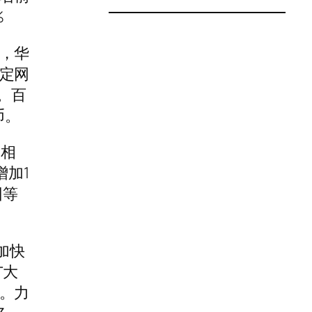
%
，华
定网
。百
币。
元相
增加1
团等
加快
广大
。力