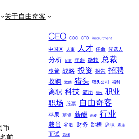
关于自由奇客
CEO
COO
CTO
Recruitment
人才
中国区
任命
候选人
人事
总裁
分析
微软
年薪
加薪
招聘
投资
战略
惠普
报告
）
猎头
收购
猎头公司
福利
激励
科技
职业
离职
简历
绩效
自由奇客
职场
股票
行业
薪酬
苹果
薪资
融资
裁员
财务
跳槽
谷歌
辞职
雇主
民币
面试
高端
排名前