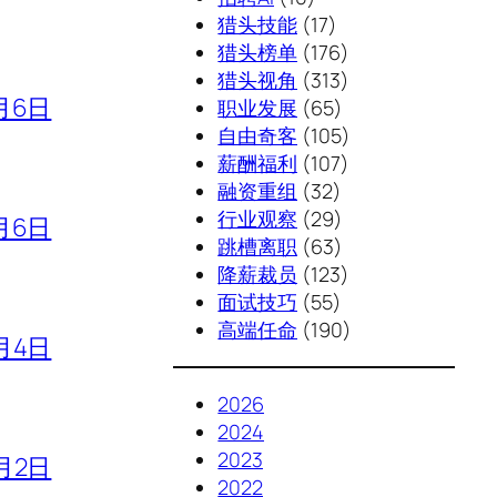
猎头技能
(17)
猎头榜单
(176)
猎头视角
(313)
月6日
职业发展
(65)
自由奇客
(105)
薪酬福利
(107)
融资重组
(32)
行业观察
(29)
月6日
跳槽离职
(63)
降薪裁员
(123)
面试技巧
(55)
高端任命
(190)
月4日
2026
2024
2023
月2日
2022