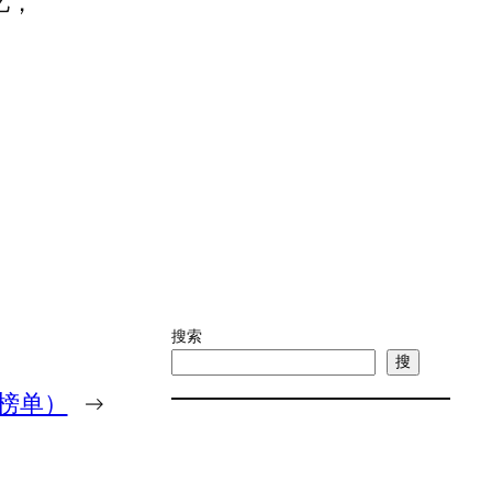
亿，
搜索
搜
（榜单）
→